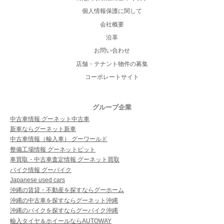
個人情報保護に関して
会社概要
沿革
お問い合わせ
店舗・テナント物件の募集
コーポレートサイト
グループ企業
中古車情報 グーネット中古車
新車ならグーネット新車
中古車情報（輸入車） グーワールド
整備工場情報 グーネットピット
車買取・中古車査定情報 グーネット買取
バイク情報 グーバイク
Japanese used cars
沖縄の賃貸・不動産を探すならグーホーム
沖縄の中古車を探すならグーネット沖縄
沖縄のバイクを探すならグーバイク沖縄
輸入タイヤ＆ホイールならAUTOWAY