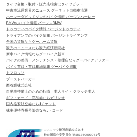
タイヤ交換・取付・販売店検索はタイヤピット
中古車流通業界のニュース グーネット自動車流通
ハーレーダビッドソンのバイク情報 バージンハーレー
BMWのバイク情報 バージンBMW
ドゥカティのバイク情報 バージンドゥカティ
トライアンフのバイク情報 バージントライアンフ
全国の賃貸ならグーホーム賃貸
観光のニュースなら観光経済新聞社
新車バイク情報ならグーバイク新車
バイクの整備・メンテナンス・修理店ならグーバイクアフター
バイク買取・買取相場情報 グーバイク買取
トマロッソ
ブーストバーガー
西養鰻株式会社
自動車整備士のための転職・求人サイト クラッチ求人
ギフトカード・商品券ならガリレオ
国内格安航空券ならJチケット
株主優待券番号販売ならJ・コード
コスミック流通産業株式会社
神奈川県公安委員会 第451360000071号