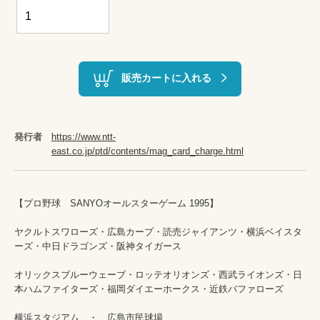
販売カートに入れる
発行者
https://www.ntt-
east.co.jp/ptd/contents/mag_card_charge.html
【プロ野球　SANYOオールスターゲーム 1995】

ヤクルトスワローズ・広島カープ・読売ジャイアンツ・横浜ベイスタ
ーズ・中日ドラゴンズ・阪神タイガース

オリックスブルーウェーブ・ロッテオリオンズ・西武ライオンズ・日
本ハムファイターズ・福岡ダイエーホークス・近鉄バファローズ

横浜スタジアム　・　広島市民球場
