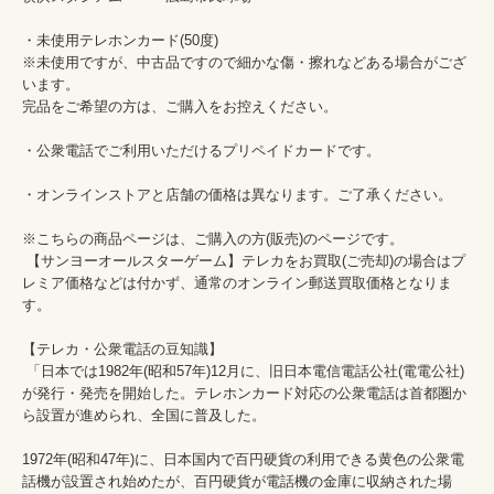
・未使用テレホンカード(50度)　

※未使用ですが、中古品ですので細かな傷・擦れなどある場合がござ
います。

完品をご希望の方は、ご購入をお控えください。

・公衆電話でご利用いただけるプリペイドカードです。

・オンラインストアと店舗の価格は異なります。ご了承ください。

※こちらの商品ページは、ご購入の方(販売)のページです。

 【サンヨーオールスターゲーム】テレカをお買取(ご売却)の場合はプ
レミア価格などは付かず、通常のオンライン郵送買取価格となりま
す。

【テレカ・公衆電話の豆知識】

 「日本では1982年(昭和57年)12月に、旧日本電信電話公社(電電公社)
が発行・発売を開始した。テレホンカード対応の公衆電話は首都圏か
ら設置が進められ、全国に普及した。

1972年(昭和47年)に、日本国内で百円硬貨の利用できる黄色の公衆電
話機が設置され始めたが、百円硬貨が電話機の金庫に収納された場