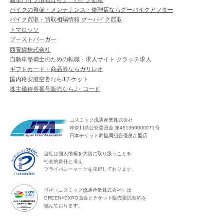
バイクの整備・メンテナンス・修理店ならグーバイクアフター
バイク買取・買取相場情報 グーバイク買取
トマロッソ
ブーストバーガー
西養鰻株式会社
自動車整備士のための転職・求人サイト クラッチ求人
ギフトカード・商品券ならガリレオ
国内格安航空券ならJチケット
株主優待券番号販売ならJ・コード
コスミック流通産業株式会社
神奈川県公安委員会 第451360000071号
日本チケット商協同組合優良加盟店
当社は個人情報を大切に取り扱うことを
社会的責任と考え
プライバシーマークを取得しております。
当社（コスミック流通産業株式会社）は
GREEN×EXPO協会とチケット販売委託契約を
結んでおります。