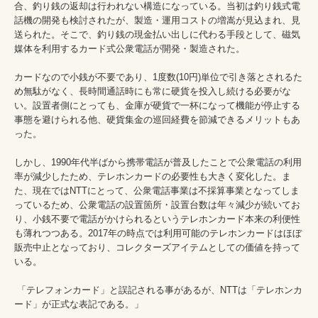
合、釣り銭の返却は行われない構造になっている。当初は釣り銭式電
話機の開発も検討されたが、製造・運用コストの増嵩が見込まれ、見
送られた。そこで、釣り銭の現金払い出しに代わる手段として、磁気
媒体を利用するカード式公衆電話が開発・製造された。

カードなので小銭が不要であり、1度数(10円)単位で引き落とされるた
め無駄がなく、長時間通話時にも常に硬貨を投入し続ける必要がな
い。設置者側にとっても、金庫が硬貨で一杯になって機能が停止する
事態を避けられる他、硬貨集金の巡回経費を節減できるメリットもあ
った。

しかし、1990年代半ばから携帯電話が普及したことで公衆電話の利用
率が減少したため、テレホンカードの必要性も大きく変化した。ま
た、現在ではNTTにとって、公衆電話事業は不採算事業となってしま
っているため、公衆電話の設置箇所・設置台数は年々減少が続いてお
り、小銭不要で電話がかけられるというテレホンカード本来の利便性
も薄れつつある。2017年の時点では利用可能のテレホンカードはほぼ
販売中止となっており、コレクターズアイテムとしての価値を持って
いる。

 「テレフォンカード」と誤記される事があるが、NTTは「テレホンカ
ード」が正式な表記である。」
