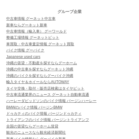
グループ企業
中古車情報 グーネット中古車
新車ならグーネット新車
中古車情報（輸入車） グーワールド
整備工場情報 グーネットピット
車買取・中古車査定情報 グーネット買取
バイク情報 グーバイク
Japanese used cars
沖縄の賃貸・不動産を探すならグーホーム
沖縄の中古車を探すならグーネット沖縄
沖縄のバイクを探すならグーバイク沖縄
輸入タイヤ＆ホイールならAUTOWAY
タイヤ交換・取付・販売店検索はタイヤピット
中古車流通業界のニュース グーネット自動車流通
ハーレーダビッドソンのバイク情報 バージンハーレー
BMWのバイク情報 バージンBMW
ドゥカティのバイク情報 バージンドゥカティ
トライアンフのバイク情報 バージントライアンフ
全国の賃貸ならグーホーム賃貸
観光のニュースなら観光経済新聞社
新車バイク情報ならグーバイク新車