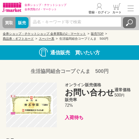
金券ショップ・
チケットショップ
金券買取の
J・マーケット
登録・ログイン
カート
買取
販売
金券ショップ・チケットショップ 金券買取のJ・マーケット
販売TOP
商品券・ギフトカード
スーパー系
生活協同組合コープぐんま 500円
通信販売 買いたい方
生活協同組合コープぐんま 500円
オンライン販売価格
通常価格
お問い合わせ
500
円
販売率
72%
入荷待ち