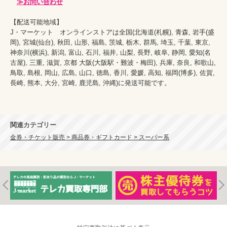
≫お問い合わせ
【配送可能地域】

J・マーケット　オンラインストアは全国(北海道(札幌), 青森, 岩手(盛
岡), 宮城(仙台), 秋田, 山形, 福島, 茨城, 栃木, 群馬, 埼玉, 千葉, 東京, 
神奈川(横浜), 新潟, 富山, 石川, 福井, 山梨, 長野, 岐阜, 静岡, 愛知(名
古屋), 三重, 滋賀, 京都 大阪(大阪駅・難波・梅田), 兵庫, 奈良, 和歌山, 
鳥取, 島根, 岡山, 広島, 山口, 徳島, 香川, 愛媛, 高知, 福岡(博多), 佐賀, 
長崎, 熊本, 大分, 宮崎, 鹿児島, 沖縄)に発送可能です。

関連カテゴリー
金券・チケット販売 > 商品券・ギフトカード > スーパー系