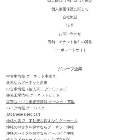
特定商取引法に基づく表示
個人情報保護に関して
会社概要
沿革
お問い合わせ
店舗・テナント物件の募集
コーポレートサイト
グループ企業
中古車情報 グーネット中古車
新車ならグーネット新車
中古車情報（輸入車） グーワールド
整備工場情報 グーネットピット
車買取・中古車査定情報 グーネット買取
バイク情報 グーバイク
Japanese used cars
沖縄の賃貸・不動産を探すならグーホーム
沖縄の中古車を探すならグーネット沖縄
沖縄のバイクを探すならグーバイク沖縄
輸入タイヤ＆ホイールならAUTOWAY