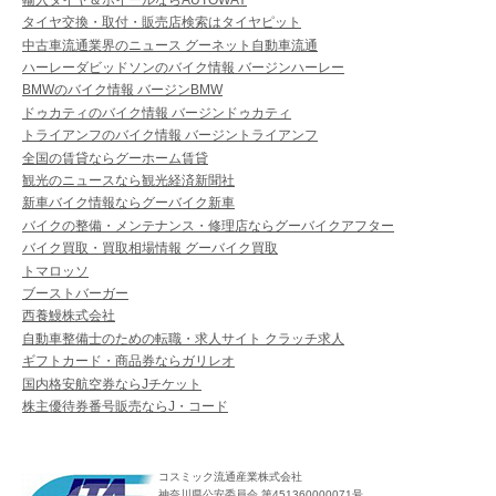
タイヤ交換・取付・販売店検索はタイヤピット
中古車流通業界のニュース グーネット自動車流通
ハーレーダビッドソンのバイク情報 バージンハーレー
BMWのバイク情報 バージンBMW
ドゥカティのバイク情報 バージンドゥカティ
トライアンフのバイク情報 バージントライアンフ
全国の賃貸ならグーホーム賃貸
観光のニュースなら観光経済新聞社
新車バイク情報ならグーバイク新車
バイクの整備・メンテナンス・修理店ならグーバイクアフター
バイク買取・買取相場情報 グーバイク買取
トマロッソ
ブーストバーガー
西養鰻株式会社
自動車整備士のための転職・求人サイト クラッチ求人
ギフトカード・商品券ならガリレオ
国内格安航空券ならJチケット
株主優待券番号販売ならJ・コード
コスミック流通産業株式会社
神奈川県公安委員会 第451360000071号