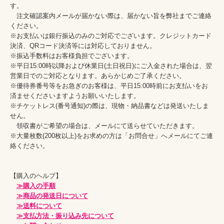
す。

　注文確認案内メールが届かない際は、届かない旨を弊社までご連絡
ください。

※お支払いは銀行振込のみのご対応でございます。クレジットカード
決済、QRコード決済等には対応しておりません。

※振込手数料はお客様負担でございます。

※平日15:00時以降および休業日(土日祝日)にご入金された場合は、翌
営業日でのご対応となります。あらかじめご了承ください。

※優待券番号等をお急ぎのお客様は、平日15:00時前にお支払いをお
済ませくださいますようお願いいたします。

※チケットレス(番号通知)の際は、現物・納品書などは発送いたしま
せん。

　領収書がご希望の場合は、メールにて送らせていただきます。

※大量枚数(200枚以上)をお求めの方は「お問合せ」へメールにてご連
絡ください。

【購入のヘルプ】

≫購入の手順
≫商品の発送日について
≫送料について
≫支払方法・振り込み先について