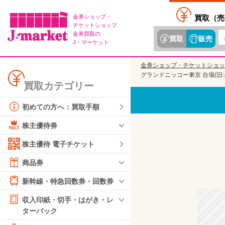
金券ショップ・
買取（
売
チケットショップ
金券買取の
買取
販売
J・マーケット
金券ショップ・チケットショッ
グランドニッコー東京 台場(旧:
買取カテゴリー
初めての方へ：買取手順
株主優待券
株主優待 電子チケット
商品券
新幹線・特急回数券・回数券
収入印紙・切手・はがき・レ
ターパック