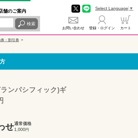
Select Language
▼
店舗
のご
案内
検索
お問い合わせ
登録・ログイン
カート
泊券・割引券
方
グランパシフィック)ギ
円
通常価格
わせ
1,000
円