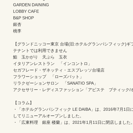
GARDEN DAINING

LOBBY CAFE

B&P SHOP

銀杏

桃李

【グランドニッコー東京 台場(旧:ホテルグランパシフィック)ギ
テナントでは利用できません

鮨　玉かがり　天ぷら　玉衣

イタリアンレストラン　「インコントロ」

セガフレード・ザネッティ・エスプレッソ台場店

フラワーショップ　「ローズバット」

リラクゼーションサロン　「SANATIO SPA」　

アクセサリー・レディスファッション「アビステ　ブティック/ホ
【コラム】

・「ホテルグランパシフィック LE DAIBA」は、2016年7月
してリニューアルオープンしました。

・「広東料理　銀座 楼蘭」は、2021年1月11日に閉店しました。