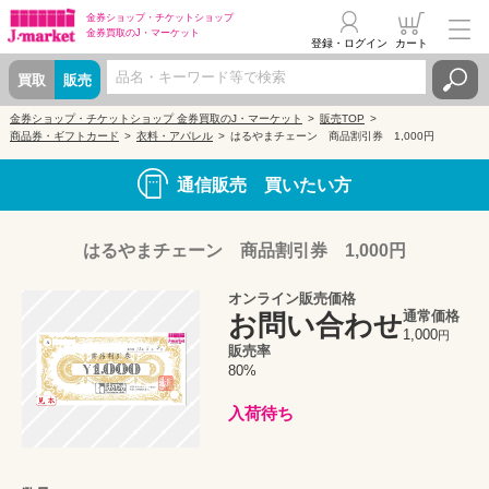
金券ショップ・
チケットショップ
金券買取の
J・マーケット
登録・ログイン
カート
買取
販売
金券ショップ・チケットショップ 金券買取のJ・マーケット
販売TOP
商品券・ギフトカード
衣料・アパレル
はるやまチェーン 商品割引券 1,000円
通信販売 買いたい方
はるやまチェーン 商品割引券 1,000円
オンライン販売価格
通常価格
お問い合わせ
1,000
円
販売率
80%
入荷待ち