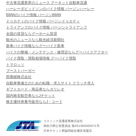
中古車流通業界のニュース グーネット自動車流通
ハーレーダビッドソンのバイク情報 バージンハーレー
BMWのバイク情報 バージンBMW
ドゥカティのバイク情報 バージンドゥカティ
トライアンフのバイク情報 バージントライアンフ
全国の賃貸ならグーホーム賃貸
観光のニュースなら観光経済新聞社
新車バイク情報ならグーバイク新車
バイクの整備・メンテナンス・修理店ならグーバイクアフター
バイク買取・買取相場情報 グーバイク買取
トマロッソ
ブーストバーガー
西養鰻株式会社
自動車整備士のための転職・求人サイト クラッチ求人
ギフトカード・商品券ならガリレオ
国内格安航空券ならJチケット
株主優待券番号販売ならJ・コード
コスミック流通産業株式会社
神奈川県公安委員会 第451360000071号
日本チケット商協同組合優良加盟店