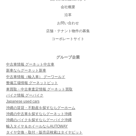
会社概要
沿革
お問い合わせ
店舗・テナント物件の募集
コーポレートサイト
グループ企業
中古車情報 グーネット中古車
新車ならグーネット新車
中古車情報（輸入車） グーワールド
整備工場情報 グーネットピット
車買取・中古車査定情報 グーネット買取
バイク情報 グーバイク
Japanese used cars
沖縄の賃貸・不動産を探すならグーホーム
沖縄の中古車を探すならグーネット沖縄
沖縄のバイクを探すならグーバイク沖縄
輸入タイヤ＆ホイールならAUTOWAY
タイヤ交換・取付・販売店検索はタイヤピット