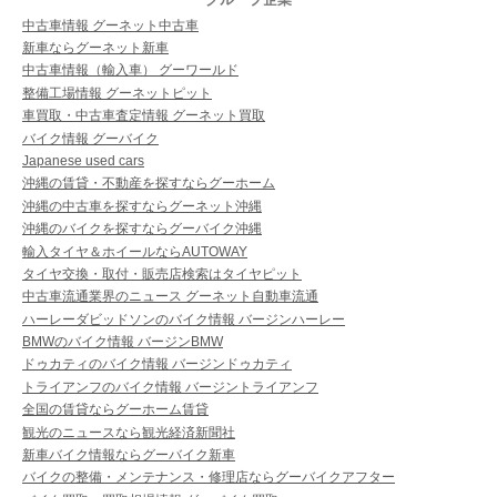
中古車情報 グーネット中古車
新車ならグーネット新車
中古車情報（輸入車） グーワールド
整備工場情報 グーネットピット
車買取・中古車査定情報 グーネット買取
バイク情報 グーバイク
Japanese used cars
沖縄の賃貸・不動産を探すならグーホーム
沖縄の中古車を探すならグーネット沖縄
沖縄のバイクを探すならグーバイク沖縄
輸入タイヤ＆ホイールならAUTOWAY
タイヤ交換・取付・販売店検索はタイヤピット
中古車流通業界のニュース グーネット自動車流通
ハーレーダビッドソンのバイク情報 バージンハーレー
BMWのバイク情報 バージンBMW
ドゥカティのバイク情報 バージンドゥカティ
トライアンフのバイク情報 バージントライアンフ
全国の賃貸ならグーホーム賃貸
観光のニュースなら観光経済新聞社
新車バイク情報ならグーバイク新車
バイクの整備・メンテナンス・修理店ならグーバイクアフター