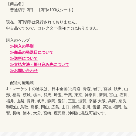
【商品名】

　普通切手 3円　【3円×100枚シート】

現在、3円切手は発行されておりません。

中古品ですので、コレクター様向けではありません。

購入のヘルプ

≫購入の手順
≫商品の発送日について
≫送料について
≫支払方法・振り込み先について
≫お問い合わせ
　配送可能地域

J・マーケットの通販は、日本全国(北海道, 青森, 岩手, 宮城, 秋田, 山
形, 福島, 茨城, 栃木, 群馬, 埼玉, 千葉, 東京, 神奈川, 新潟, 富山, 石川, 
福井, 山梨, 長野, 岐阜, 静岡, 愛知, 三重, 滋賀, 京都 大阪, 兵庫, 奈良, 
和歌山, 鳥取, 島根, 岡山, 広島, 山口, 徳島, 香川, 愛媛, 高知, 福岡, 佐
賀, 長崎, 熊本, 大分, 宮崎, 鹿児島, 沖縄)に発送可能です。
