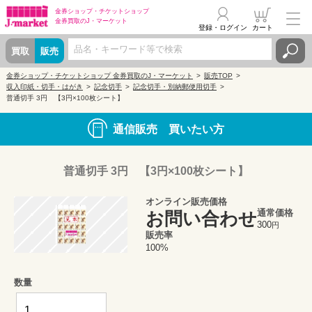
金券ショップ・
チケットショップ
金券買取の
J・マーケット
登録・ログイン
カート
買取
販売
金券ショップ・チケットショップ 金券買取のJ・マーケット
販売TOP
収入印紙・切手・はがき
記念切手
記念切手・別納郵便用切手
普通切手 3円 【3円×100枚シート】
通信販売 買いたい方
普通切手 3円 【3円×100枚シート】
オンライン販売価格
通常価格
お問い合わせ
300
円
販売率
100%
数量