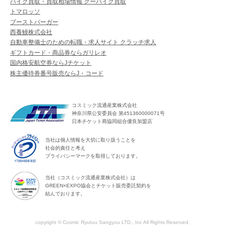
バイク買取・買取相場情報 グーバイク買取
トマロッソ
ブーストバーガー
西養鰻株式会社
自動車整備士のための転職・求人サイト クラッチ求人
ギフトカード・商品券ならガリレオ
国内格安航空券ならJチケット
株主優待券番号販売ならJ・コード
コスミック流通産業株式会社
神奈川県公安委員会 第451360000071号
日本チケット商協同組合優良加盟店
当社は個人情報を大切に取り扱うことを
社会的責任と考え
プライバシーマークを取得しております。
当社（コスミック流通産業株式会社）は
GREEN×EXPO協会とチケット販売委託契約を
結んでおります。
copyright © Cosmic Ryutuu Sangyou LTD., Inc All Rights Reserved.