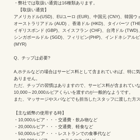
・弊社では取扱い通貨は16種類あります。

　【取扱い通貨】

アメリカドル(USD)、EUユーロ (EUR)、中国元 (CNY)、韓国ウォン
オーストラリアドル (AUD) 、香港ドル (HKD)、タイバーツ (THB)
イギリスポンド (GBP)、スイスフラン (CHF)、台湾ドル (TWD)
シンガポールドル (SGD)、フィリピン(PHP)、インドネシアルピ
(MYR)

Q、チップは必要?

A,ホテルなどの場合はサービス料として含まれていれば、特に気
ありません。

ただ、チップの習慣はありますので、サービス料が含まれていな
10,000～20,000ルピアくらいを渡すのが一般的なようです。

また、マッサージやスパなどでも担当したスタッフに渡した方ス
【主な紙幣の使用する時】

・10,000ルピア・・・交通費・飲み物など

・20,000ルピア・・・交通費、軽食など

・50,000ルピア・・・レストランでの食事代など
