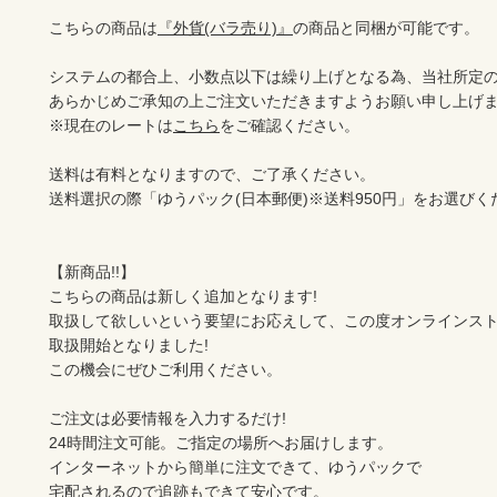
こちらの商品は
『外貨(バラ売り)』
の商品と同梱が可能です。

システムの都合上、小数点以下は繰り上げとなる為、当社所定の
あらかじめご承知の上ご注文いただきますようお願い申し上げま
※現在のレートは
こちら
をご確認ください。

送料は有料となりますので、ご了承ください。

送料選択の際「ゆうパック(日本郵便)※送料950円」をお選びくだ
【新商品!!】

こちらの商品は新しく追加となります!

取扱して欲しいという要望にお応えして、この度オンラインスト
取扱開始となりました!

この機会にぜひご利用ください。

ご注文は必要情報を入力するだけ!

24時間注文可能。ご指定の場所へお届けします。

インターネットから簡単に注文できて、ゆうパックで

宅配されるので追跡もできて安心です。
