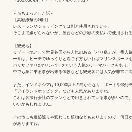
・100,000ルピア・・・ホテルやスパなど

～※ちょっとした話～

【高額紙幣の利用】

レストランやショッピングでは割と使用されている。

そこまで嫌がられないが、屋台などの少額の支払いで使用される
【観光地】

リゾート地として世界各国から人気のある『バリ島』が一番人気が
一番は、ビーチでゆっくりと過ごす方もいればマリンスポーツを
バリサファリ&マリンパークという人気のテーマパークもあり、

中でも象に乗る事が出来る体験なども観光客には人気が非常に高
また、インドネシアは10,000以上の島からなり、ボートや飛行機
『アイランドホッピング』なども人気がありますね。

これは各旅行会社のプランなどで用意されている事が多いので、
いいかもしれません。

その他にも遺跡巡りや変わった植物などもありますので、何日
がありますね。