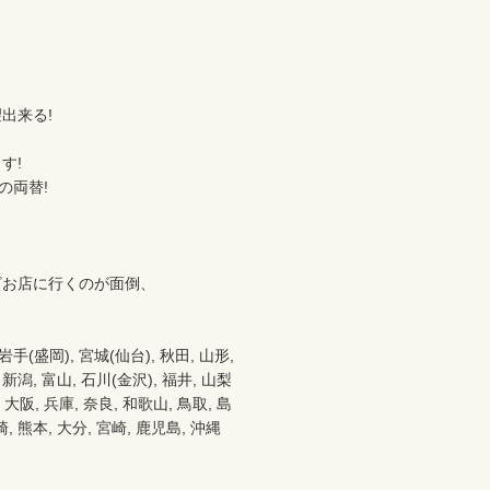
来る!

!

両替!

お店に行くのが面倒、



盛岡), 宮城(仙台), 秋田, 山形, 
 新潟, 富山, 石川(金沢), 福井, 山梨
都 大阪, 兵庫, 奈良, 和歌山, 鳥取, 島
崎, 熊本, 大分, 宮崎, 鹿児島, 沖縄