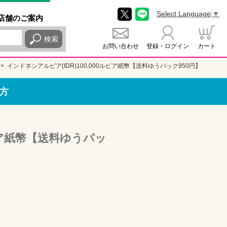
Select Language
▼
店舗
のご
案内
検索
お問い合わせ
登録・ログイン
カート
インドネシアルピア(IDR)100,000ルピア紙幣【送料ゆうパック950円】
方
ルピア紙幣【送料ゆうパッ