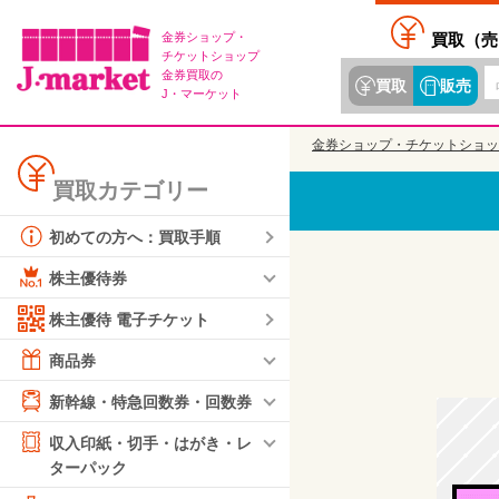
金券ショップ・
買取（
売
チケットショップ
金券買取の
買取
販売
J・マーケット
金券ショップ・チケットショッ
買取カテゴリー
初めての方へ：買取手順
株主優待券
株主優待 電子チケット
商品券
新幹線・特急回数券・回数券
収入印紙・切手・はがき・レ
ターパック