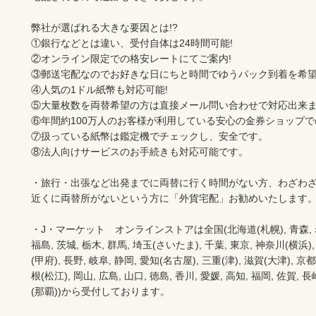
弊社が選ばれる大きな要因とは!?

①銀行などとは違い、受付自体は24時間可能!

②オンライン限定での格安レートにてご案内!

③郵送宅配なのでお好きな日にちと時間でゆうパック到着を希望出
④人気の1ドル紙幣も対応可能!

⑤大量枚数を両替希望の方は直接メール問い合わせで対応出来ます
⑥年間約100万人のお客様が利用している安心の金券ショップでの
⑦扱っている紙幣は鑑定機でチェックし、安全です。

⑧法人向けサービスのお手続きも対応可能です。

・旅行・出張など出発までに両替に行く時間がない方、わざわざ
近くに両替所がないという方に「外貨宅配」お勧めいたします。
・J・マーケット　オンラインストアは全国(北海道(札幌), 青森, 岩手(
福島, 茨城, 栃木, 群馬, 埼玉(さいたま), 千葉, 東京, 神奈川(横浜),
(甲府), 長野, 岐阜, 静岡, 愛知(名古屋), 三重(津), 滋賀(大津), 京
根(松江), 岡山, 広島, 山口, 徳島, 香川, 愛媛, 高知, 福岡, 佐賀, 長
(那覇))から受付しております。
