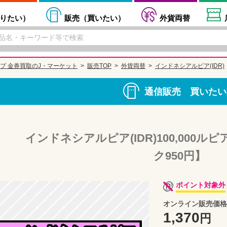
りたい
）
販売（
買いたい
）
外貨両替
プ 金券買取のJ・マーケット
販売TOP
外貨両替
インドネシアルピア(IDR)
通信販売 買いたい
インドネシアルピア(IDR)100,000
ク950円】
ポイント対象外
オンライン販売価格
1,370
円