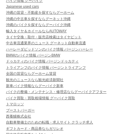
バイク情報 グーバイク
Japanese used cars
沖縄の賃貸・不動産を探すならグーホーム
沖縄の中古車を探すならグーネット沖縄
沖縄のバイクを探すならグーバイク沖縄
輸入タイヤ＆ホイールならAUTOWAY
タイヤ交換・取付・販売店検索はタイヤピット
中古車流通業界のニュース グーネット自動車流通
ハーレーダビッドソンのバイク情報 バージンハーレー
BMWのバイク情報 バージンBMW
ドゥカティのバイク情報 バージンドゥカティ
トライアンフのバイク情報 バージントライアンフ
全国の賃貸ならグーホーム賃貸
観光のニュースなら観光経済新聞社
新車バイク情報ならグーバイク新車
バイクの整備・メンテナンス・修理店ならグーバイクアフター
バイク買取・買取相場情報 グーバイク買取
トマロッソ
ブーストバーガー
西養鰻株式会社
自動車整備士のための転職・求人サイト クラッチ求人
ギフトカード・商品券ならガリレオ