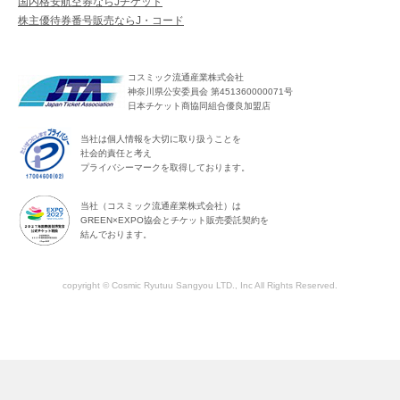
国内格安航空券ならJチケット
株主優待券番号販売ならJ・コード
コスミック流通産業株式会社
神奈川県公安委員会 第451360000071号
日本チケット商協同組合優良加盟店
当社は個人情報を大切に取り扱うことを
社会的責任と考え
プライバシーマークを取得しております。
当社（コスミック流通産業株式会社）は
GREEN×EXPO協会とチケット販売委託契約を
結んでおります。
copyright © Cosmic Ryutuu Sangyou LTD., Inc All Rights Reserved.