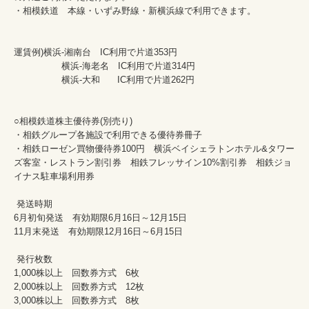
・相模鉄道　本線・いずみ野線・新横浜線で利用できます。

運賃例)横浜-湘南台　IC利用で片道353円　

　　　　　 横浜-海老名　IC利用で片道314円  

　　　　　 横浜-大和   　IC利用で片道262円 

○相模鉄道株主優待券(別売り)

・相鉄グループ各施設で利用できる優待券冊子

・相鉄ローゼン買物優待券100円　横浜ベイシェラトンホテル&タワー
ズ客室・レストラン割引券　相鉄フレッサイン10%割引券　相鉄ジョ
イナス駐車場利用券

 発送時期

6月初旬発送　有効期限6月16日～12月15日

11月末発送　有効期限12月16日～6月15日

 発行枚数

1,000株以上　回数券方式　6枚

2,000株以上　回数券方式　12枚

3,000株以上　回数券方式　8枚
