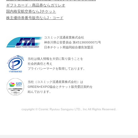
ギフトカード・商品券ならガリレオ
国内格安航空券ならJチケット
株主優待券番号販売ならJ・コード
コスミック流通産業株式会社
神奈川県公安委員会 第451360000071号
日本チケット商協同組合優良加盟店
当社は個人情報を大切に取り扱うことを
社会的責任と考え
プライバシーマークを取得しております。
当社（コスミック流通産業株式会社）は
GREEN×EXPO協会とチケット販売委託契約を
結んでおります。
copyright © Cosmic Ryutuu Sangyou LTD., Inc All Rights Reserved.