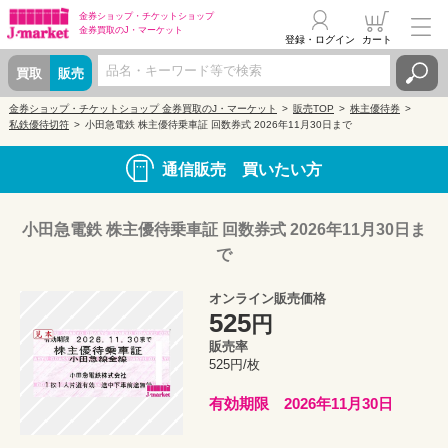
金券ショップ・
チケットショップ
金券買取の
J・マーケット
登録・ログイン
カート
買取
販売
金券ショップ・チケットショップ 金券買取のJ・マーケット
販売TOP
株主優待券
私鉄優待切符
小田急電鉄 株主優待乗車証 回数券式 2026年11月30日まで
通信販売 買いたい方
小田急電鉄 株主優待乗車証 回数券式 2026年11月30日ま
で
オンライン販売価格
525
円
販売率
525円/枚
有効期限 2026年11月30日