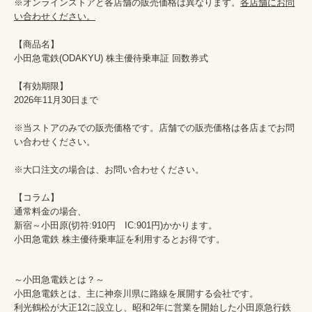
※オンラインストアと各店舗の販売価格は異なります。
各店舗にお問
い合わせください。
【商品名】

小田急電鉄(ODAKYU) 株主優待乗車証 回数券式　

【有効期限】

2026年11月30日まで

※当ストアのみでの販売価格です。店舗での販売価格は各店までお問
い合わせください。

※大口注文の場合は、お問い合わせください。

【コラム】

通常料金の場合、

新宿～小田原(切符:910円　IC:901円)かかります。

小田急電鉄 株主優待乗車証を利用するとお得です。
～小田急電鉄とは？～
小田急電鉄とは、主に神奈川県に路線を展開する会社です。
利光鶴松が大正12に設立し、昭和2年に営業を開始した小田原急行鉄