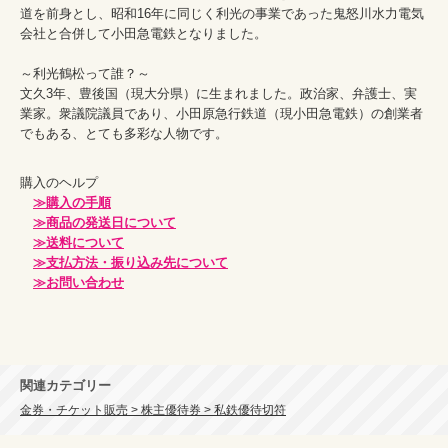
道を前身とし、昭和16年に同じく利光の事業であった鬼怒川水力電気
会社と合併して小田急電鉄となりました。
～利光鶴松って誰？～
文久3年、豊後国（現大分県）に生まれました。政治家、弁護士、実
業家。衆議院議員であり、小田原急行鉄道（現小田急電鉄）の創業者
でもある、とても多彩な人物です。
購入のヘルプ

≫購入の手順
≫商品の発送日について
≫送料について
≫支払方法・振り込み先について
≫お問い合わせ
関連カテゴリー
金券・チケット販売 > 株主優待券 > 私鉄優待切符