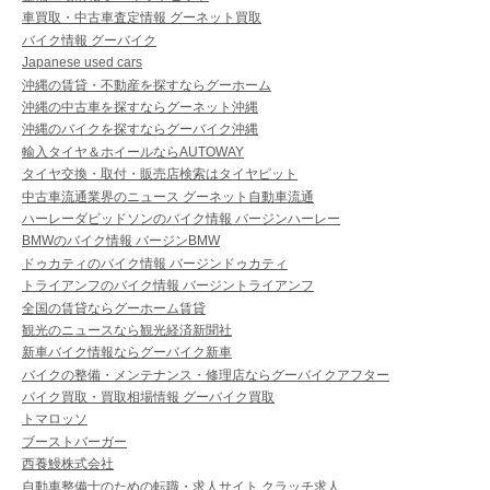
車買取・中古車査定情報 グーネット買取
バイク情報 グーバイク
Japanese used cars
沖縄の賃貸・不動産を探すならグーホーム
沖縄の中古車を探すならグーネット沖縄
沖縄のバイクを探すならグーバイク沖縄
輸入タイヤ＆ホイールならAUTOWAY
タイヤ交換・取付・販売店検索はタイヤピット
中古車流通業界のニュース グーネット自動車流通
ハーレーダビッドソンのバイク情報 バージンハーレー
BMWのバイク情報 バージンBMW
ドゥカティのバイク情報 バージンドゥカティ
トライアンフのバイク情報 バージントライアンフ
全国の賃貸ならグーホーム賃貸
観光のニュースなら観光経済新聞社
新車バイク情報ならグーバイク新車
バイクの整備・メンテナンス・修理店ならグーバイクアフター
バイク買取・買取相場情報 グーバイク買取
トマロッソ
ブーストバーガー
西養鰻株式会社
自動車整備士のための転職・求人サイト クラッチ求人