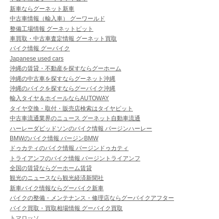
新車ならグーネット新車
中古車情報（輸入車） グーワールド
整備工場情報 グーネットピット
車買取・中古車査定情報 グーネット買取
バイク情報 グーバイク
Japanese used cars
沖縄の賃貸・不動産を探すならグーホーム
沖縄の中古車を探すならグーネット沖縄
沖縄のバイクを探すならグーバイク沖縄
輸入タイヤ＆ホイールならAUTOWAY
タイヤ交換・取付・販売店検索はタイヤピット
中古車流通業界のニュース グーネット自動車流通
ハーレーダビッドソンのバイク情報 バージンハーレー
BMWのバイク情報 バージンBMW
ドゥカティのバイク情報 バージンドゥカティ
トライアンフのバイク情報 バージントライアンフ
全国の賃貸ならグーホーム賃貸
観光のニュースなら観光経済新聞社
新車バイク情報ならグーバイク新車
バイクの整備・メンテナンス・修理店ならグーバイクアフター
バイク買取・買取相場情報 グーバイク買取
トマロッソ