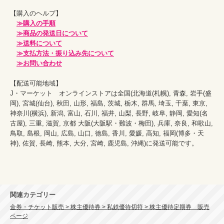
【購入のヘルプ】

≫購入の手順
≫商品の発送日について
≫送料について
≫支払方法・振り込み先について
≫お問い合わせ
【配送可能地域】

J・マーケット　オンラインストアは全国(北海道(札幌), 青森, 岩手(盛
岡), 宮城(仙台), 秋田, 山形, 福島, 茨城, 栃木, 群馬, 埼玉, 千葉, 東京, 
神奈川(横浜), 新潟, 富山, 石川, 福井, 山梨, 長野, 岐阜, 静岡, 愛知(名
古屋), 三重, 滋賀, 京都 大阪(大阪駅・難波・梅田), 兵庫, 奈良, 和歌山, 
鳥取, 島根, 岡山, 広島, 山口, 徳島, 香川, 愛媛, 高知, 福岡(博多・天
神), 佐賀, 長崎, 熊本, 大分, 宮崎, 鹿児島, 沖縄)に発送可能です。
関連カテゴリー
金券・チケット販売 > 株主優待券 > 私鉄優待切符 > 株主優待定期券 販売
ページ