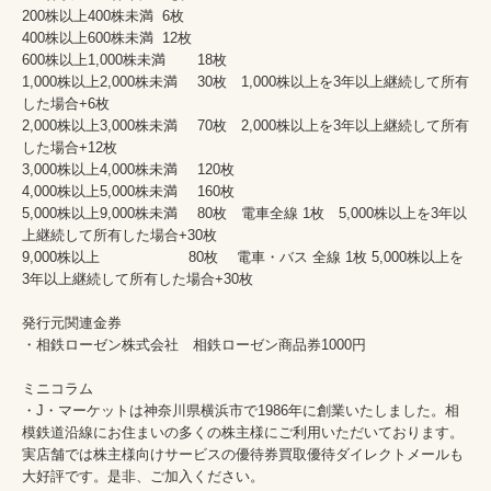
200株以上400株未満	6枚

400株以上600株未満	12枚

600株以上1,000株未満	18枚

1,000株以上2,000株未満	30枚　1,000株以上を3年以上継続して所有
した場合+6枚

2,000株以上3,000株未満	70枚　2,000株以上を3年以上継続して所有
した場合+12枚

3,000株以上4,000株未満	120枚

4,000株以上5,000株未満	160枚

5,000株以上9,000株未満	80枚　電車全線 1枚　5,000株以上を3年以
上継続して所有した場合+30枚

9,000株以上	　　　　 80枚　 電車・バス 全線 1枚 5,000株以上を
3年以上継続して所有した場合+30枚

発行元関連金券

・相鉄ローゼン株式会社　相鉄ローゼン商品券1000円

ミニコラム

・J・マーケットは神奈川県横浜市で1986年に創業いたしました。相
模鉄道沿線にお住まいの多くの株主様にご利用いただいております。
実店舗では株主様向けサービスの優待券買取優待ダイレクトメールも
大好評です。是非、ご加入ください。
