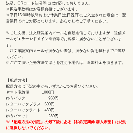
決済、QRコード決済等には対応しておりません。

※振込手数料はお客様負担でございます。

※平日15:00時以降および休業日(土日祝日)にご入金された場合は、翌
営業日でのご対応となります。あらかじめご了承ください。

※ご注文後、注文確認案内メールを自動送信しておりますが、送信メ
ールがエラーやドメイン拒否等でお客様に届かないことがございま
す。

　注文確認案内メールが届かない際は、届かない旨を弊社までご連絡
ください。

※ご注文頂いた発方法で厚さを超える場合は、追加料金を頂きます。

【配送方法】

配送方法は下記の中からいずれか1つお選びください。

ヤマト宅急便　　　 1000円

ゆうパック　　　　　　950円

レターパックプラス　600円

レターパックライト　430円

※『配送方法の指定』の最下段にある【私鉄定期券 購入希望】は絶対
に選択しないでください。