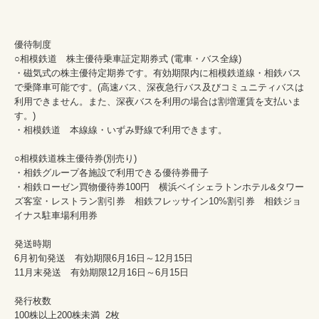
優待制度

○相模鉄道　株主優待乗車証定期券式 (電車・バス全線)

・磁気式の株主優待定期券です。有効期限内に相模鉄道線・相鉄バス
で乗降車可能です。(高速バス、深夜急行バス及びコミュニティバスは
利用できません。また、深夜バスを利用の場合は割増運賃を支払いま
す。)

・相模鉄道　本線線・いずみ野線で利用できます。

○相模鉄道株主優待券(別売り)

・相鉄グループ各施設で利用できる優待券冊子

・相鉄ローゼン買物優待券100円　横浜ベイシェラトンホテル&タワー
ズ客室・レストラン割引券　相鉄フレッサイン10%割引券　相鉄ジョ
イナス駐車場利用券

発送時期

6月初旬発送　有効期限6月16日～12月15日

11月末発送　有効期限12月16日～6月15日

発行枚数

100株以上200株未満	2枚
