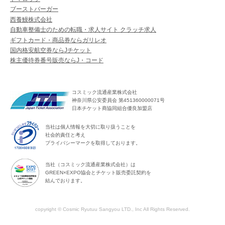
ブーストバーガー
西養鰻株式会社
自動車整備士のための転職・求人サイト クラッチ求人
ギフトカード・商品券ならガリレオ
国内格安航空券ならJチケット
株主優待券番号販売ならJ・コード
コスミック流通産業株式会社
神奈川県公安委員会 第451360000071号
日本チケット商協同組合優良加盟店
当社は個人情報を大切に取り扱うことを
社会的責任と考え
プライバシーマークを取得しております。
当社（コスミック流通産業株式会社）は
GREEN×EXPO協会とチケット販売委託契約を
結んでおります。
copyright © Cosmic Ryutuu Sangyou LTD., Inc All Rights Reserved.