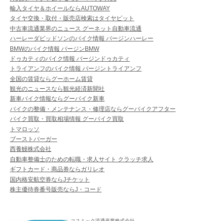
輸入タイヤ＆ホイールならAUTOWAY
タイヤ交換・取付・販売店検索はタイヤピット
中古車流通業界のニュース グーネット自動車流通
ハーレーダビッドソンのバイク情報 バージンハーレー
BMWのバイク情報 バージンBMW
ドゥカティのバイク情報 バージンドゥカティ
トライアンフのバイク情報 バージントライアンフ
全国の賃貸ならグーホーム賃貸
観光のニュースなら観光経済新聞社
新車バイク情報ならグーバイク新車
バイクの整備・メンテナンス・修理店ならグーバイクアフター
バイク買取・買取相場情報 グーバイク買取
トマロッソ
ブーストバーガー
西養鰻株式会社
自動車整備士のための転職・求人サイト クラッチ求人
ギフトカード・商品券ならガリレオ
国内格安航空券ならJチケット
株主優待券番号販売ならJ・コード
コスミック流通産業株式会社