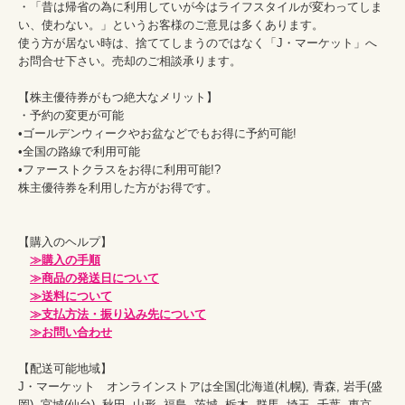
・「昔は帰省の為に利用していが今はライフスタイルが変わってしま
い、使わない。」というお客様のご意見は多くあります。

使う方が居ない時は、捨ててしまうのではなく「J・マーケット」へ
お問合せ下さい。売却のご相談承ります。

【株主優待券がもつ絶大なメリット】

・予約の変更が可能

•ゴールデンウィークやお盆などでもお得に予約可能!

•全国の路線で利用可能

•ファーストクラスをお得に利用可能!?

株主優待券を利用した方がお得です。

【購入のヘルプ】

≫購入の手順
≫商品の発送日について
≫送料について
≫支払方法・振り込み先について
≫お問い合わせ
【配送可能地域】

J・マーケット　オンラインストアは全国(北海道(札幌), 青森, 岩手(盛
岡), 宮城(仙台), 秋田, 山形, 福島, 茨城, 栃木, 群馬, 埼玉, 千葉, 東京, 