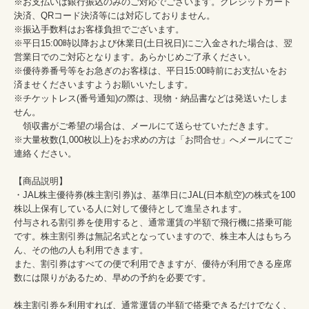
※お支払いは銀行振込のみのご対応でございます。クレジットカード
決済、QRコード決済等には対応しておりません。

※振込手数料はお客様負担でございます。

※平日15:00時以降および休業日(土日祝日)にご入金された場合は、翌
営業日でのご対応となります。あらかじめご了承ください。

※優待券番号等をお急ぎのお客様は、平日15:00時前にお支払いをお
済ませくださいますようお願いいたします。

※チケットレス(番号通知)の際は、現物・納品書などは発送いたしま
せん。

　領収書がご希望の場合は、メールにて送らせていただきます。

※大量枚数(1,000枚以上)をお求めの方は「お問合せ」へメールにてご
連絡ください。

【商品説明】

・JAL株主優待券(株主割引券)は、基準日にJAL(日本航空)の株式を100
株以上保有している人に対して優待として進呈されます。

付与される割引券を使用すると、通常運賃の半額で飛行機に搭乗可能
です。株主割引券は無記名式となっていますので、株主本人はもちろ
ん、その他の人も利用できます。

また、割引券はすべての便で利用できますが、優待が利用できる座席
数には限りがあるため、早めの予約を必要です。

株主割引券を利用すれば、通常運賃の半額で搭乗できるだけでなく、