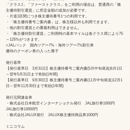
「クラスJ」「ファーストクラス」をご利用の場合は、普通席の「株
主優待割引運賃」に所定金額の追加が必要です。

・片道1区間につき株主優待番号1つの利用です。

・「株主優待番号ご案内書」は、株主様以外も利用できます。

・他の割引運賃との重複利用はできません。

・「株主優待割引運賃」ご利用時の基本マイルは各クラス席により75
～125%がつきます。

○JALパック　国内ツアー7%・海外ツアー7%割引券

優待のクーポン券の入った冊子

発行基準

【発行基準日　3月31日】株主優待番号ご案内書(5月中旬発送)6月1日
～翌年5月31日まで有効(1年間)

【発行基準日　9月30日】株主優待番号ご案内書(11月中旬発送)12月1
日～翌年11月30日まで有効(1年間)

発行元関連金券

・株式会社日本航空インターナショナル発行　JAL旅行券1000円　
JAL旅行券10000円　　

・株式会社JALUX発行　JALUX株主優待商品券1000円

ミニコラム
