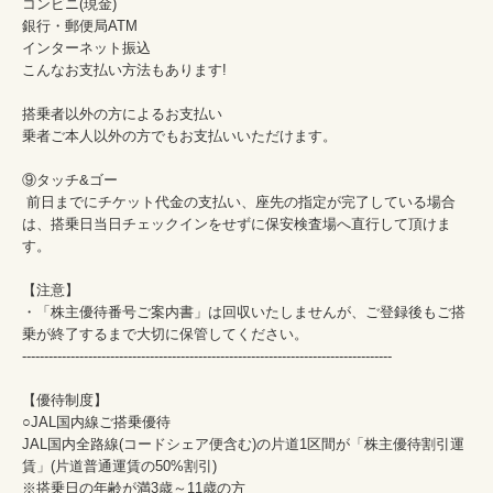
コンビニ(現金)

銀行・郵便局ATM

インターネット振込

こんなお支払い方法もあります!

搭乗者以外の方によるお支払い

乗者ご本人以外の方でもお支払いいただけます。

⑨タッチ&ゴー

 前日までにチケット代金の支払い、座先の指定が完了している場合
は、搭乗日当日チェックインをせずに保安検査場へ直行して頂けま
す。

【注意】

・「株主優待番号ご案内書」は回収いたしませんが、ご登録後もご搭
乗が終了するまで大切に保管してください。

------------------------------------------------------------------------------------

【優待制度】

○JAL国内線ご搭乗優待

JAL国内全路線(コードシェア便含む)の片道1区間が「株主優待割引運
賃」(片道普通運賃の50%割引)

※搭乗日の年齢が満3歳～11歳の方
