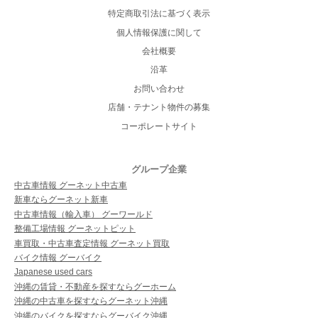
特定商取引法に基づく表示
個人情報保護に関して
会社概要
沿革
お問い合わせ
店舗・テナント物件の募集
コーポレートサイト
グループ企業
中古車情報 グーネット中古車
新車ならグーネット新車
中古車情報（輸入車） グーワールド
整備工場情報 グーネットピット
車買取・中古車査定情報 グーネット買取
バイク情報 グーバイク
Japanese used cars
沖縄の賃貸・不動産を探すならグーホーム
沖縄の中古車を探すならグーネット沖縄
沖縄のバイクを探すならグーバイク沖縄