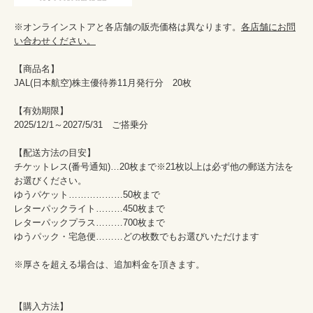
※オンラインストアと各店舗の販売価格は異なります。
各店舗にお問
い合わせください。
【商品名】

JAL(日本航空)株主優待券11月発行分　20枚

【有効期限】

2025/12/1～2027/5/31　ご搭乗分

【配送方法の目安】

チケットレス(番号通知)…20枚まで※21枚以上は必ず他の郵送方法を
お選びください。

ゆうパケット………………50枚まで

レターパックライト………450枚まで

レターパックプラス………700枚まで

ゆうパック・宅急便………どの枚数でもお選びいただけます

※厚さを超える場合は、追加料金を頂きます。

【購入方法】
