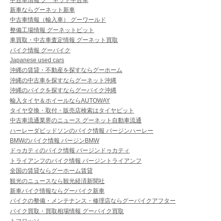
新車ならグーネット新車
中古車情報（輸入車） グーワールド
整備工場情報 グーネットピット
車買取・中古車査定情報 グーネット買取
バイク情報 グーバイク
Japanese used cars
沖縄の賃貸・不動産を探すならグーホーム
沖縄の中古車を探すならグーネット沖縄
沖縄のバイクを探すならグーバイク沖縄
輸入タイヤ＆ホイールならAUTOWAY
タイヤ交換・取付・販売店検索はタイヤピット
中古車流通業界のニュース グーネット自動車流通
ハーレーダビッドソンのバイク情報 バージンハーレー
BMWのバイク情報 バージンBMW
ドゥカティのバイク情報 バージンドゥカティ
トライアンフのバイク情報 バージントライアンフ
全国の賃貸ならグーホーム賃貸
観光のニュースなら観光経済新聞社
新車バイク情報ならグーバイク新車
バイクの整備・メンテナンス・修理店ならグーバイクアフター
バイク買取・買取相場情報 グーバイク買取