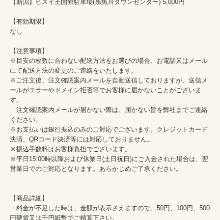
【新潟】ヒスイ王国館駐車場(糸魚川タウンセンター) 5,000円

【有効期限】

なし

【注意事項】

※目安の枚数に合わない配送方法をお選びの場合、お電話又はメール
にて配送方法の変更のご連絡をいたします。

※ご注文後、注文確認案内メールを自動送信しておりますが、送信メ
ールがエラーやドメイン拒否等でお客様に届かないことがございま
す。

　注文確認案内メールが届かない際は、届かない旨を弊社までご連絡
ください。

※お支払いは銀行振込のみのご対応でございます。クレジットカード
決済、QRコード決済等には対応しておりません。

※振込手数料はお客様負担でございます。

※平日15:00時以降および休業日(土日祝日)にご入金された場合は、翌
営業日でのご対応となります。あらかじめご了承ください。

【商品詳細】

・料金が不足した時は、金額が表示さえますので、50円、100円、500
円硬貨又は千円紙幣でご精算下さい。
