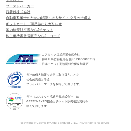
トマロッソ
ブーストバーガー
西養鰻株式会社
自動車整備士のための転職・求人サイト クラッチ求人
ギフトカード・商品券ならガリレオ
国内格安航空券ならJチケット
株主優待券番号販売ならJ・コード
コスミック流通産業株式会社
神奈川県公安委員会 第451360000071号
日本チケット商協同組合優良加盟店
当社は個人情報を大切に取り扱うことを
社会的責任と考え
プライバシーマークを取得しております。
当社（コスミック流通産業株式会社）は
GREEN×EXPO協会とチケット販売委託契約を
結んでおります。
copyright © Cosmic Ryutuu Sangyou LTD., Inc All Rights Reserved.