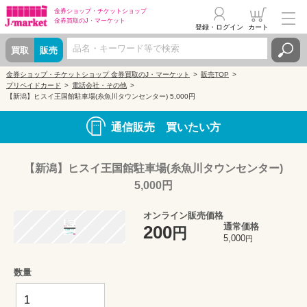
金券ショップ・
チケットショップ
金券買取の
J・マーケット
登録・ログイン
カート
買取
販売
金券ショップ・チケットショップ 金券買取のJ・マーケット
販売TOP
プリペイドカード
電話会社・その他
【新潟】ヒスイ王国館駐車場(糸魚川タウンセンター) 5,000円
通信販売 買いたい方
【新潟】ヒスイ王国館駐車場(糸魚川タウンセンター)
5,000円
オンライン販売価格
通常価格
200
円
5,000
円
数量