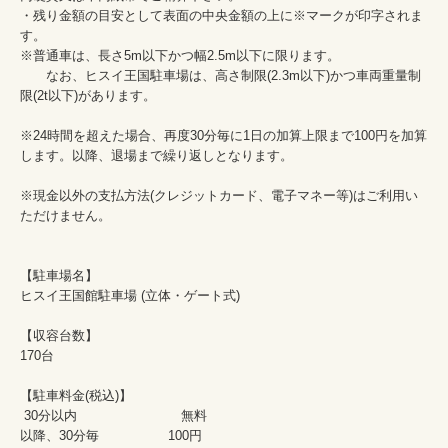
・残り金額の目安として表面の中央金額の上に※マークが印字されま
す。

※普通車は、長さ5m以下かつ幅2.5m以下に限ります。

　　なお、ヒスイ王国駐車場は、高さ制限(2.3m以下)かつ車両重量制
限(2t以下)があります。

※24時間を超えた場合、再度30分毎に1日の加算上限まで100円を加算
します。以降、退場まで繰り返しとなります。

※現金以外の支払方法(クレジットカード、電子マネー等)はご利用い
ただけません。

【駐車場名】

ヒスイ王国館駐車場 (立体・ゲート式)

【収容台数】

170台 

【駐車料金(税込)】

 30分以内　　　　　　　　無料 	

以降、30分毎 　　　　　100円
