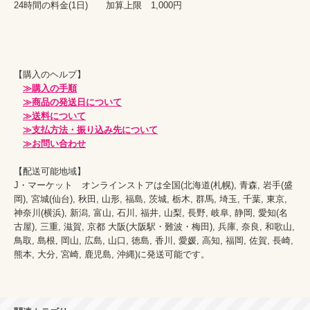
24時間の料金(1日)　　加算上限　1,000円

【購入のヘルプ】

≫購入の手順
≫商品の発送日について
≫送料について
≫支払方法・振り込み先について
≫お問い合わせ
【配送可能地域】

J・マーケット　オンラインストアは全国(北海道(札幌), 青森, 岩手(盛
岡), 宮城(仙台), 秋田, 山形, 福島, 茨城, 栃木, 群馬, 埼玉, 千葉, 東京, 
神奈川(横浜), 新潟, 富山, 石川, 福井, 山梨, 長野, 岐阜, 静岡, 愛知(名
古屋), 三重, 滋賀, 京都 大阪(大阪駅・難波・梅田), 兵庫, 奈良, 和歌山, 
鳥取, 島根, 岡山, 広島, 山口, 徳島, 香川, 愛媛, 高知, 福岡, 佐賀, 長崎, 
熊本, 大分, 宮崎, 鹿児島, 沖縄)に発送可能です。
