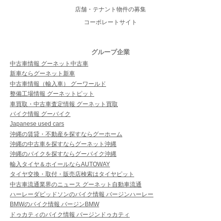
店舗・テナント物件の募集
コーポレートサイト
グループ企業
中古車情報 グーネット中古車
新車ならグーネット新車
中古車情報（輸入車） グーワールド
整備工場情報 グーネットピット
車買取・中古車査定情報 グーネット買取
バイク情報 グーバイク
Japanese used cars
沖縄の賃貸・不動産を探すならグーホーム
沖縄の中古車を探すならグーネット沖縄
沖縄のバイクを探すならグーバイク沖縄
輸入タイヤ＆ホイールならAUTOWAY
タイヤ交換・取付・販売店検索はタイヤピット
中古車流通業界のニュース グーネット自動車流通
ハーレーダビッドソンのバイク情報 バージンハーレー
BMWのバイク情報 バージンBMW
ドゥカティのバイク情報 バージンドゥカティ