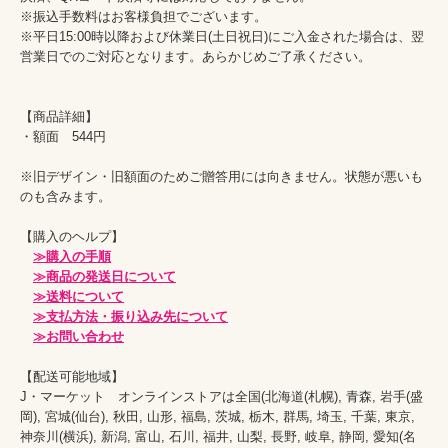
※振込手数料はお客様負担でございます。

※平日15:00時以降および休業日(土日祝日)にご入金された場合は、翌
営業日でのご対応となります。あらかじめご了承ください。

【商品詳細】

・額面　544円　

※旧デザイン・旧額面のためご贈答用には向きません。状態が悪いも
のも含みます。

【購入のヘルプ】

≫購入の手順
≫商品の発送日について
≫送料について
≫支払方法・振り込み先について
≫お問い合わせ
【配送可能地域】

J・マーケット　オンラインストアは全国(北海道(札幌), 青森, 岩手(盛
岡), 宮城(仙台), 秋田, 山形, 福島, 茨城, 栃木, 群馬, 埼玉, 千葉, 東京, 
神奈川(横浜), 新潟, 富山, 石川, 福井, 山梨, 長野, 岐阜, 静岡, 愛知(名