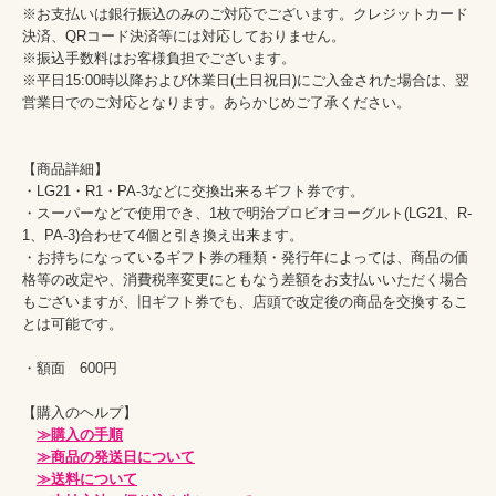
※お支払いは銀行振込のみのご対応でございます。クレジットカード
決済、QRコード決済等には対応しておりません。

※振込手数料はお客様負担でございます。

※平日15:00時以降および休業日(土日祝日)にご入金された場合は、翌
営業日でのご対応となります。あらかじめご了承ください。

【商品詳細】

・LG21・R1・PA-3などに交換出来るギフト券です。

・スーパーなどで使用でき、1枚で明治プロビオヨーグルト(LG21、R-
1、PA‐3)合わせて4個と引き換え出来ます。

・お持ちになっているギフト券の種類・発行年によっては、商品の価
格等の改定や、消費税率変更にともなう差額をお支払いいただく場合
もございますが、旧ギフト券でも、店頭で改定後の商品を交換するこ
とは可能です。

・額面　600円　

【購入のヘルプ】

≫購入の手順
≫商品の発送日について
≫送料について