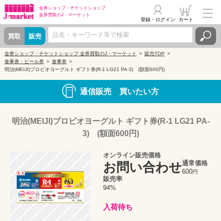
金券ショップ・
チケットショップ
金券買取の
J・マーケット
登録・ログイン
カート
買取
販売
金券ショップ・チケットショップ 金券買取のJ・マーケット
販売TOP
食事券・ビール券
食事券
明治(MEIJI)プロビオヨーグルト ギフト券(R-1 LG21 PA-3) (額面600円)
通信販売 買いたい方
明治(MEIJI)プロビオヨーグルト ギフト券(R-1 LG21 PA-
3) (額面600円)
オンライン販売価格
通常価格
お問い合わせ
600
円
販売率
94%
入荷待ち