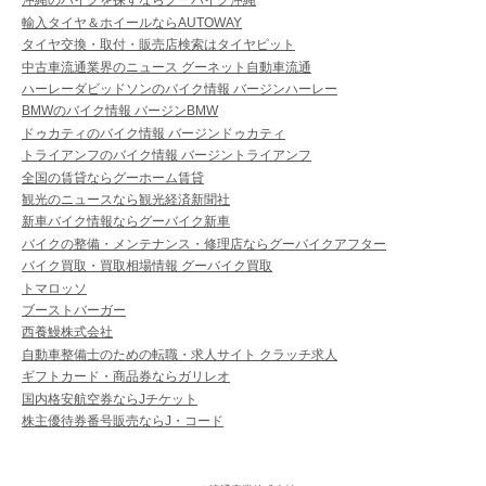
沖縄のバイクを探すならグーバイク沖縄
輸入タイヤ＆ホイールならAUTOWAY
タイヤ交換・取付・販売店検索はタイヤピット
中古車流通業界のニュース グーネット自動車流通
ハーレーダビッドソンのバイク情報 バージンハーレー
BMWのバイク情報 バージンBMW
ドゥカティのバイク情報 バージンドゥカティ
トライアンフのバイク情報 バージントライアンフ
全国の賃貸ならグーホーム賃貸
観光のニュースなら観光経済新聞社
新車バイク情報ならグーバイク新車
バイクの整備・メンテナンス・修理店ならグーバイクアフター
バイク買取・買取相場情報 グーバイク買取
トマロッソ
ブーストバーガー
西養鰻株式会社
自動車整備士のための転職・求人サイト クラッチ求人
ギフトカード・商品券ならガリレオ
国内格安航空券ならJチケット
株主優待券番号販売ならJ・コード