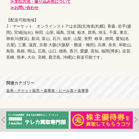
≫支払方法・振り込み先について
≫お問い合わせ
【配送可能地域】

J・マーケット　オンラインストアは全国(北海道(札幌), 青森, 岩手(盛
岡), 宮城(仙台), 秋田, 山形, 福島, 茨城, 栃木, 群馬, 埼玉, 千葉, 東京, 
神奈川(横浜), 新潟, 富山, 石川, 福井, 山梨, 長野, 岐阜, 静岡, 愛知(名
古屋), 三重, 滋賀, 京都 大阪(大阪駅・難波・梅田), 兵庫, 奈良, 和歌山, 
鳥取, 島根, 岡山, 広島, 山口, 徳島, 香川, 愛媛, 高知, 福岡(博多), 佐賀, 
長崎, 熊本, 大分, 宮崎, 鹿児島, 沖縄)に発送可能です。

関連カテゴリー
金券・チケット販売 > 食事券・ビール券 > 食事券