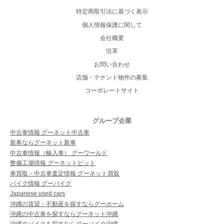
特定商取引法に基づく表示
個人情報保護に関して
会社概要
沿革
お問い合わせ
店舗・テナント物件の募集
コーポレートサイト
グループ企業
中古車情報 グーネット中古車
新車ならグーネット新車
中古車情報（輸入車） グーワールド
整備工場情報 グーネットピット
車買取・中古車査定情報 グーネット買取
バイク情報 グーバイク
Japanese used cars
沖縄の賃貸・不動産を探すならグーホーム
沖縄の中古車を探すならグーネット沖縄