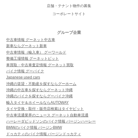
店舗・テナント物件の募集
コーポレートサイト
グループ企業
中古車情報 グーネット中古車
新車ならグーネット新車
中古車情報（輸入車） グーワールド
整備工場情報 グーネットピット
車買取・中古車査定情報 グーネット買取
バイク情報 グーバイク
Japanese used cars
沖縄の賃貸・不動産を探すならグーホーム
沖縄の中古車を探すならグーネット沖縄
沖縄のバイクを探すならグーバイク沖縄
輸入タイヤ＆ホイールならAUTOWAY
タイヤ交換・取付・販売店検索はタイヤピット
中古車流通業界のニュース グーネット自動車流通
ハーレーダビッドソンのバイク情報 バージンハーレー
BMWのバイク情報 バージンBMW
ドゥカティのバイク情報 バージンドゥカティ