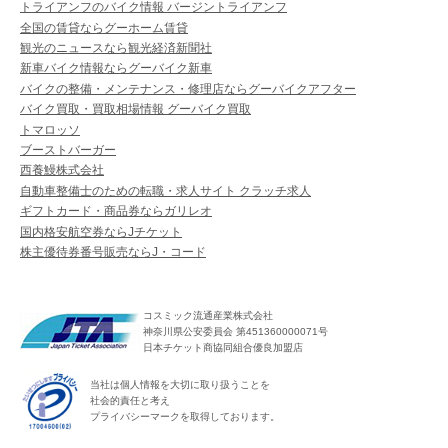
トライアンフのバイク情報 バージントライアンフ
全国の賃貸ならグーホーム賃貸
観光のニュースなら観光経済新聞社
新車バイク情報ならグーバイク新車
バイクの整備・メンテナンス・修理店ならグーバイクアフター
バイク買取・買取相場情報 グーバイク買取
トマロッソ
ブーストバーガー
西養鰻株式会社
自動車整備士のための転職・求人サイト クラッチ求人
ギフトカード・商品券ならガリレオ
国内格安航空券ならJチケット
株主優待券番号販売ならJ・コード
コスミック流通産業株式会社
神奈川県公安委員会 第451360000071号
日本チケット商協同組合優良加盟店
当社は個人情報を大切に取り扱うことを
社会的責任と考え
プライバシーマークを取得しております。