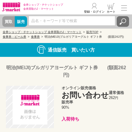
金券ショップ・
チケットショップ
金券買取の
J・マーケット
登録・ログイン
カート
買取
販売
金券ショップ・チケットショップ 金券買取のJ・マーケット
販売TOP
食事券・ビール券
食事券
明治(MEIJI)ブルガリアヨーグルト ギフト券 (額面262円)
通信販売 買いたい方
明治(MEIJI)ブルガリアヨーグルト ギフト券 (額面262
円)
オンライン販売価格
通常価格
お問い合わせ
262
円
販売率
90%
入荷待ち