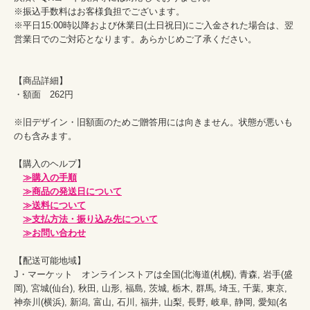
※振込手数料はお客様負担でございます。

※平日15:00時以降および休業日(土日祝日)にご入金された場合は、翌
営業日でのご対応となります。あらかじめご了承ください。

【商品詳細】

・額面　262円　

※旧デザイン・旧額面のためご贈答用には向きません。状態が悪いも
のも含みます。

【購入のヘルプ】

≫購入の手順
≫商品の発送日について
≫送料について
≫支払方法・振り込み先について
≫お問い合わせ
【配送可能地域】

J・マーケット　オンラインストアは全国(北海道(札幌), 青森, 岩手(盛
岡), 宮城(仙台), 秋田, 山形, 福島, 茨城, 栃木, 群馬, 埼玉, 千葉, 東京, 
神奈川(横浜), 新潟, 富山, 石川, 福井, 山梨, 長野, 岐阜, 静岡, 愛知(名