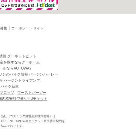
募集
コーポレートサイト
情報 グーネットピット
産を探すならグーホーム
ルならAUTOWAY
ソンのバイク情報 バージンハーレー
報 バージントライアンフ
ーバイク新車
マロッソ
ブーストバーガー
国内格安航空券ならJチケット
当社（コスミック流通産業株式会社）は
GREEN×EXPO協会とチケット販売委託契約を
結んでおります。