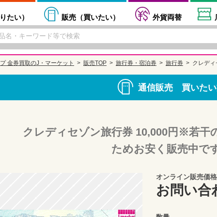
りたい
）
販売（
買いたい
）
外貨両替
プ 金券買取のJ・マーケット
販売TOP
旅行券・宿泊券
旅行券
クレディ
通信販売 買いたい
クレディセゾン旅行券 10,000円※若
ためお安く販売中で
オンライン販売価格
お問い合
数量