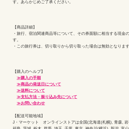
す。あらかじめご了承ください。

【商品詳細】

・旅行、宿泊関連商品等について、その券面額に相当する現金
す。

・この旅行券は、切り取りから切り取った場合は無効となります
【購入のヘルプ】

≫購入の手順
≫商品の発送日について
≫送料について
≫支払方法・振り込み先について
≫お問い合わせ
【配送可能地域】

J・マーケット　オンラインストアは全国(北海道(札幌), 青森, 岩手(盛岡
福島, 茨城, 栃木, 群馬, 埼玉, 千葉, 東京, 神奈川(横浜), 新潟, 富山,