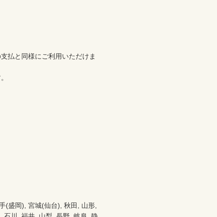
の支払と同様にご利用いただけま
。

), 宮城(仙台), 秋田, 山形, 
 石川, 福井, 山梨, 長野, 岐阜, 静