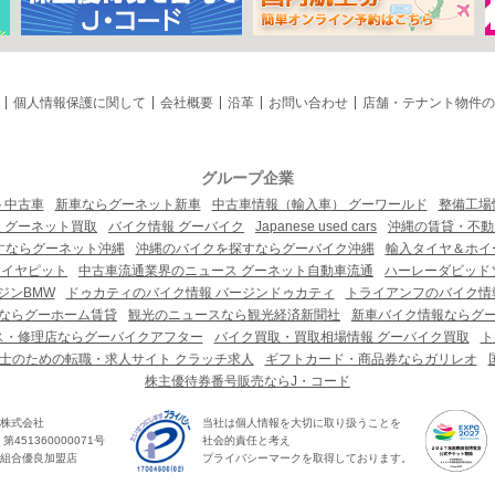
個人情報保護に関して
会社概要
沿革
お問い合わせ
店舗・テナント物件の
グループ企業
ト中古車
新車ならグーネット新車
中古車情報（輸入車） グーワールド
整備工場
 グーネット買取
バイク情報 グーバイク
Japanese used cars
沖縄の賃貸・不動
すならグーネット沖縄
沖縄のバイクを探すならグーバイク沖縄
輸入タイヤ＆ホイー
タイヤピット
中古車流通業界のニュース グーネット自動車流通
ハーレーダビッド
ジンBMW
ドゥカティのバイク情報 バージンドゥカティ
トライアンフのバイク情
ならグーホーム賃貸
観光のニュースなら観光経済新聞社
新車バイク情報ならグ
ス・修理店ならグーバイクアフター
バイク買取・買取相場情報 グーバイク買取
ト
士のための転職・求人サイト クラッチ求人
ギフトカード・商品券ならガリレオ
株主優待券番号販売ならJ・コード
株式会社
当社は個人情報を大切に取り扱うことを
451360000071号
社会的責任と考え
組合優良加盟店
プライバシーマークを取得しております。