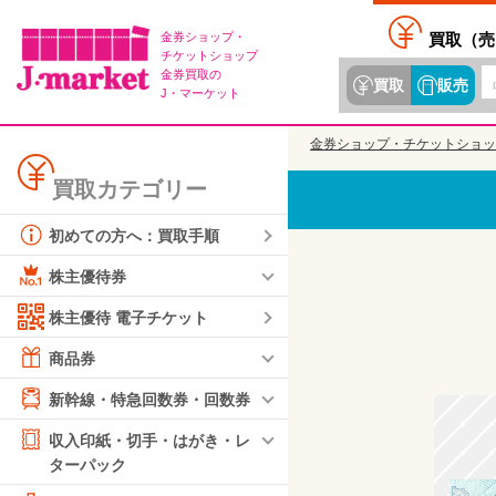
金券ショップ・
買取（
売
チケットショップ
金券買取の
買取
販売
J・マーケット
金券ショップ・チケットショッ
買取カテゴリー
初めての方へ：買取手順
株主優待券
株主優待 電子チケット
商品券
新幹線・特急回数券・回数券
収入印紙・切手・はがき・レ
ターパック