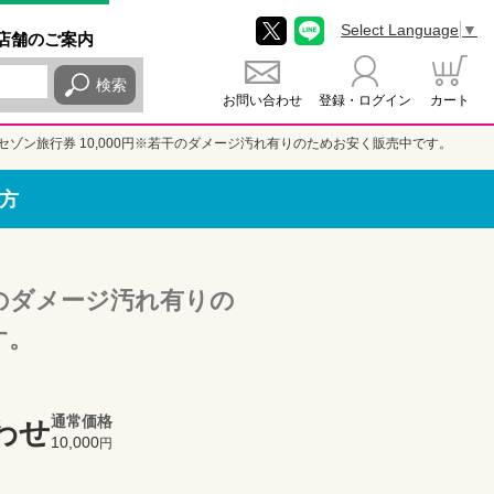
Select Language
▼
店舗
のご
案内
検索
お問い合わせ
登録・ログイン
カート
セゾン旅行券 10,000円※若干のダメージ汚れ有りのためお安く販売中です。
方
干のダメージ汚れ有りの
す。
通常価格
わせ
10,000
円