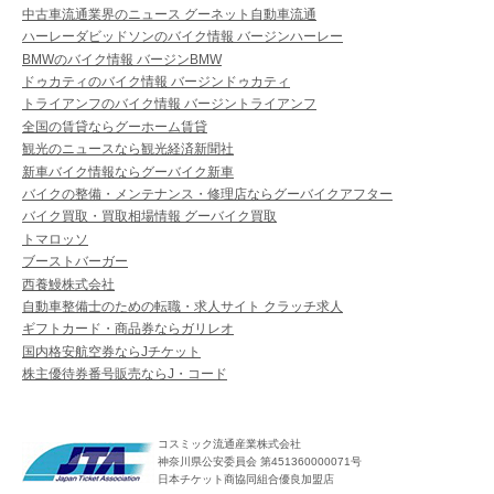
中古車流通業界のニュース グーネット自動車流通
ハーレーダビッドソンのバイク情報 バージンハーレー
BMWのバイク情報 バージンBMW
ドゥカティのバイク情報 バージンドゥカティ
トライアンフのバイク情報 バージントライアンフ
全国の賃貸ならグーホーム賃貸
観光のニュースなら観光経済新聞社
新車バイク情報ならグーバイク新車
バイクの整備・メンテナンス・修理店ならグーバイクアフター
バイク買取・買取相場情報 グーバイク買取
トマロッソ
ブーストバーガー
西養鰻株式会社
自動車整備士のための転職・求人サイト クラッチ求人
ギフトカード・商品券ならガリレオ
国内格安航空券ならJチケット
株主優待券番号販売ならJ・コード
コスミック流通産業株式会社
神奈川県公安委員会 第451360000071号
日本チケット商協同組合優良加盟店