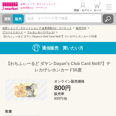
金券ショップ・
チケットショップ
金券買取の
J・マーケット
登録・ログイン
カート
買取
販売
金券ショップ・チケットショップ 金券買取のJ・マーケット
販売TOP
プリペイドカード
テレホンカード(テレカ)
【わちふぃーるど ダヤン Dayan's Club Card No97】テレカ/テレホンカード50度
通信販売 買いたい方
【わちふぃーるど ダヤン Dayan's Club Card No97】テ
レカ/テレホンカード50度
オンライン販売価格
800
円
販売率
800円/枚
数量