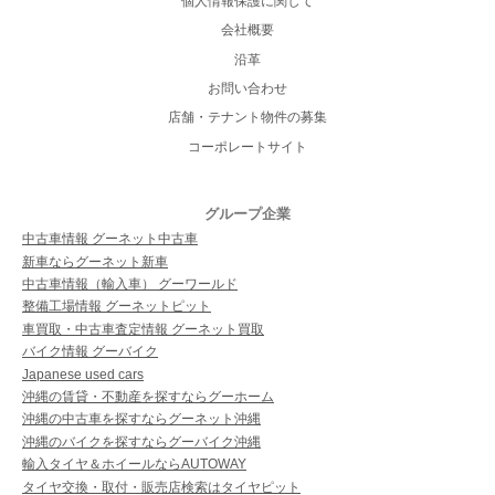
個人情報保護に関して
会社概要
沿革
お問い合わせ
店舗・テナント物件の募集
コーポレートサイト
グループ企業
中古車情報 グーネット中古車
新車ならグーネット新車
中古車情報（輸入車） グーワールド
整備工場情報 グーネットピット
車買取・中古車査定情報 グーネット買取
バイク情報 グーバイク
Japanese used cars
沖縄の賃貸・不動産を探すならグーホーム
沖縄の中古車を探すならグーネット沖縄
沖縄のバイクを探すならグーバイク沖縄
輸入タイヤ＆ホイールならAUTOWAY
タイヤ交換・取付・販売店検索はタイヤピット