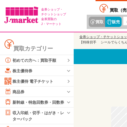
金券ショップ・
買取（
売
チケットショップ
金券買取の
買取
販売
J・マーケット
金券ショップ・チケットショッ
【特殊切手 シールでらくちん 
買取カテゴリー
初めての方へ：買取手順
株主優待券
株主優待 電子チケット
商品券
新幹線・特急回数券・回数券
収入印紙・切手・はがき・レ
ターパック