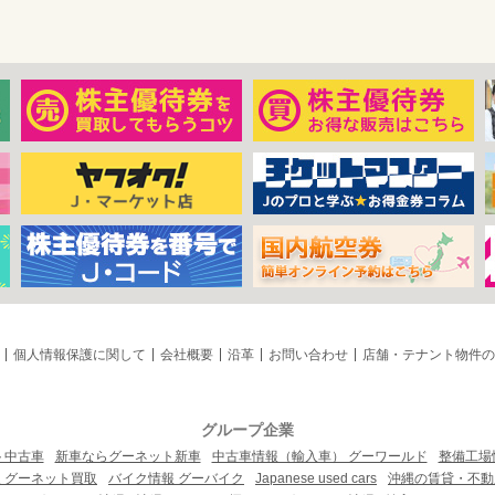
個人情報保護に関して
会社概要
沿革
お問い合わせ
店舗・テナント物件の
グループ企業
ト中古車
新車ならグーネット新車
中古車情報（輸入車） グーワールド
整備工場
 グーネット買取
バイク情報 グーバイク
Japanese used cars
沖縄の賃貸・不動