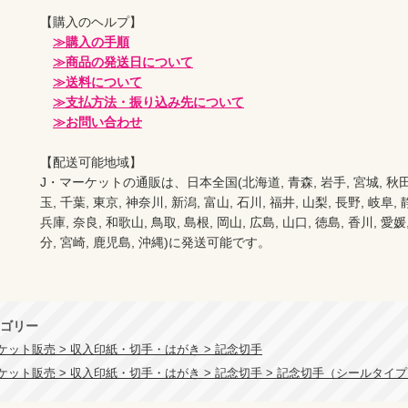
【購入のヘルプ】

≫購入の手順
≫商品の発送日について
≫送料について
≫支払方法・振り込み先について
≫お問い合わせ
【配送可能地域】

J・マーケットの通販は、日本全国(北海道, 青森, 岩手, 宮城, 秋田, 山
玉, 千葉, 東京, 神奈川, 新潟, 富山, 石川, 福井, 山梨, 長野, 岐阜, 
兵庫, 奈良, 和歌山, 鳥取, 島根, 岡山, 広島, 山口, 徳島, 香川, 愛媛,
分, 宮崎, 鹿児島, 沖縄)に発送可能です。

ゴリー
ケット販売 > 収入印紙・切手・はがき > 記念切手
ケット販売 > 収入印紙・切手・はがき > 記念切手 > 記念切手（シールタイ