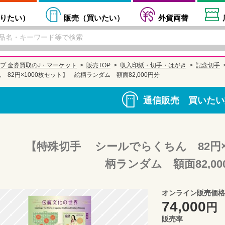
りたい
）
販売（
買いたい
）
外貨両替
プ 金券買取のJ・マーケット
販売TOP
収入印紙・切手・はがき
記念切手
82円×1000枚セット】 絵柄ランダム 額面82,000円分
通信販売 買いたい
【特殊切手 シールでらくちん 82円×
柄ランダム 額面82,00
オンライン販売価格
74,000
円
販売率