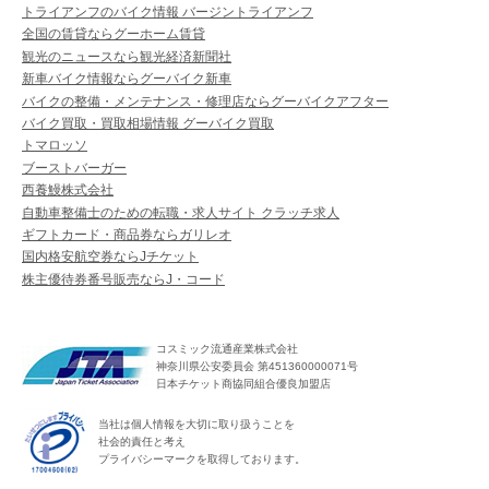
トライアンフのバイク情報 バージントライアンフ
全国の賃貸ならグーホーム賃貸
観光のニュースなら観光経済新聞社
新車バイク情報ならグーバイク新車
バイクの整備・メンテナンス・修理店ならグーバイクアフター
バイク買取・買取相場情報 グーバイク買取
トマロッソ
ブーストバーガー
西養鰻株式会社
自動車整備士のための転職・求人サイト クラッチ求人
ギフトカード・商品券ならガリレオ
国内格安航空券ならJチケット
株主優待券番号販売ならJ・コード
コスミック流通産業株式会社
神奈川県公安委員会 第451360000071号
日本チケット商協同組合優良加盟店
当社は個人情報を大切に取り扱うことを
社会的責任と考え
プライバシーマークを取得しております。