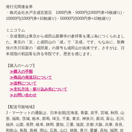
発行元関連金券

・株式会社水戸京成百貨店　1000円券・5000円(1000円券×5枚綴り)・
10000円(1000円券×10枚綴り)・50000円(5000円券×10枚綴り)

ミニコラム

・京成電鉄は東京から成田山新勝寺の参拝客を運ぶ為につくられまし
た。東京の「京」と成田山の「成」で「京成」です。ちなみに、歌舞
伎の市川宗家の「成田屋」の屋号も成田山が由来です。さすがは、日
本屈指の初詣客を誇る寺院です。歴史を感じます。

【購入のヘルプ】

≫購入の手順
≫商品の発送日について
≫送料について
≫支払方法・振り込み先について
≫お問い合わせ
【配送可能地域】

J・マーケットの通販は、日本全国(北海道, 青森, 岩手, 宮城, 秋田, 山
形, 福島, 茨城, 栃木, 群馬, 埼玉, 千葉, 東京, 神奈川, 新潟, 富山, 石川, 
福井, 山梨, 長野, 岐阜, 静岡, 愛知, 三重, 滋賀, 京都 大阪, 兵庫, 奈良, 
和歌山, 鳥取, 島根, 岡山, 広島, 山口, 徳島, 香川, 愛媛, 高知, 福岡, 佐