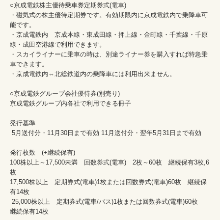
○京成電鉄株主優待乗車券定期券式(電車)

・磁気式の株主優待定期券です。有効期限内に京成電鉄内で乗降車可
能です。 

・京成電鉄内　京成本線・東成田線・押上線・金町線・千葉線・千原
線・成田空港線で利用できます。

・スカイライナーに乗車の時は、別途ライナー券を購入すれば特急乗
車できます。 

・京成電鉄内⇔北総鉄道内の乗降車には利用出来ません。

○京成電鉄グループ会社優待券(別売り)

京成電鉄グループ内各社で利用できる冊子

発行基準

 5月送付分・11月30日まで有効 11月送付分・翌年5月31日まで有効 

発行枚数　(+継続保有)

100株以上～17,500未満　回数券式(電車)　2枚～60枚　継続保有3枚,6
枚

17,500株以上　定期券式(電車)1枚または回数券式(電車)60枚　継続保
有14枚     	

 25,000株以上　定期券式(電車/バス)1枚または回数券式(電車)60枚　
継続保有14枚　　　　　　　　　　　　　　　　　　　
