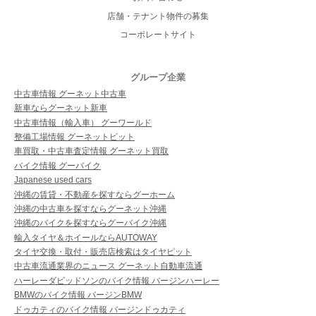
店舗・テナント物件の募集
コーポレートサイト
グループ企業
中古車情報 グーネット中古車
新車ならグーネット新車
中古車情報（輸入車） グーワールド
整備工場情報 グーネットピット
車買取・中古車査定情報 グーネット買取
バイク情報 グーバイク
Japanese used cars
沖縄の賃貸・不動産を探すならグーホーム
沖縄の中古車を探すならグーネット沖縄
沖縄のバイクを探すならグーバイク沖縄
輸入タイヤ＆ホイールならAUTOWAY
タイヤ交換・取付・販売店検索はタイヤピット
中古車流通業界のニュース グーネット自動車流通
ハーレーダビッドソンのバイク情報 バージンハーレー
BMWのバイク情報 バージンBMW
ドゥカティのバイク情報 バージンドゥカティ