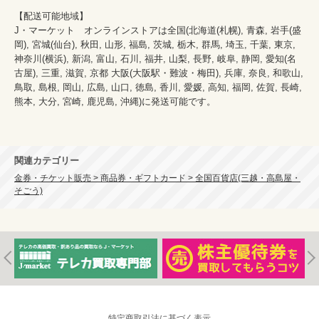
【配送可能地域】

J・マーケット　オンラインストアは全国(北海道(札幌), 青森, 岩手(盛
岡), 宮城(仙台), 秋田, 山形, 福島, 茨城, 栃木, 群馬, 埼玉, 千葉, 東京, 
神奈川(横浜), 新潟, 富山, 石川, 福井, 山梨, 長野, 岐阜, 静岡, 愛知(名
古屋), 三重, 滋賀, 京都 大阪(大阪駅・難波・梅田), 兵庫, 奈良, 和歌山, 
鳥取, 島根, 岡山, 広島, 山口, 徳島, 香川, 愛媛, 高知, 福岡, 佐賀, 長崎, 
熊本, 大分, 宮崎, 鹿児島, 沖縄)に発送可能です。

関連カテゴリー
金券・チケット販売 > 商品券・ギフトカード > 全国百貨店(三越・高島屋・
そごう)
特定商取引法に基づく表示