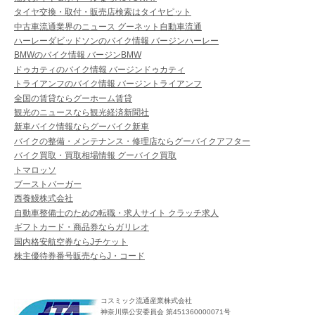
タイヤ交換・取付・販売店検索はタイヤピット
中古車流通業界のニュース グーネット自動車流通
ハーレーダビッドソンのバイク情報 バージンハーレー
BMWのバイク情報 バージンBMW
ドゥカティのバイク情報 バージンドゥカティ
トライアンフのバイク情報 バージントライアンフ
全国の賃貸ならグーホーム賃貸
観光のニュースなら観光経済新聞社
新車バイク情報ならグーバイク新車
バイクの整備・メンテナンス・修理店ならグーバイクアフター
バイク買取・買取相場情報 グーバイク買取
トマロッソ
ブーストバーガー
西養鰻株式会社
自動車整備士のための転職・求人サイト クラッチ求人
ギフトカード・商品券ならガリレオ
国内格安航空券ならJチケット
株主優待券番号販売ならJ・コード
コスミック流通産業株式会社
神奈川県公安委員会 第451360000071号