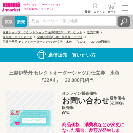
金券ショップ・
チケットショップ
金券買取の
J・マーケット
登録・ログイン
カート
買取
販売
金券ショップ・チケットショップ 金券買取のJ・マーケット
販売TOP
商品券・ギフトカード
全国百貨店(三越・高島屋・そごう)
三越伊勢丹 セレクトオーダーシャツお仕立券 水色 『32A4』 32,000円相当
通信販売 買いたい方
三越伊勢丹 セレクトオーダーシャツお仕立券 水色
『32A4』 32,000円相当
オンライン販売価格
通常価格
お問い合わせ
32,000
円
販売率
60%
商品価格、消費税などが変更に
なった場合、差額が発生しま