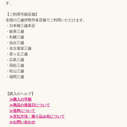
す。

【ご利用可能店舗】

全国の三越伊勢丹各店舗でご利用いただけます。

・日本橋三越本店

・銀座三越

・札幌三越

・仙台三越

・名古屋栄三越

・星ヶ丘三越

・広島三越

・高松三越

・松山三越

・福岡三越

【購入のヘルプ】

≫購入の手順
≫商品の発送日について
≫送料について
≫支払方法・振り込み先について
≫お問い合わせ