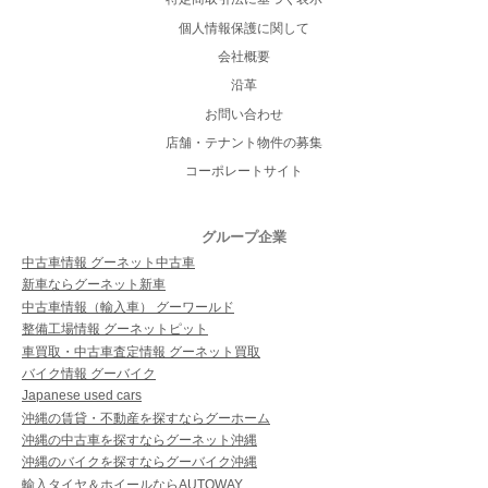
個人情報保護に関して
会社概要
沿革
お問い合わせ
店舗・テナント物件の募集
コーポレートサイト
グループ企業
中古車情報 グーネット中古車
新車ならグーネット新車
中古車情報（輸入車） グーワールド
整備工場情報 グーネットピット
車買取・中古車査定情報 グーネット買取
バイク情報 グーバイク
Japanese used cars
沖縄の賃貸・不動産を探すならグーホーム
沖縄の中古車を探すならグーネット沖縄
沖縄のバイクを探すならグーバイク沖縄
輸入タイヤ＆ホイールならAUTOWAY