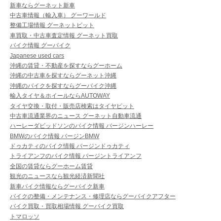
新車ならグーネット新車
中古車情報（輸入車） グーワールド
整備工場情報 グーネットピット
車買取・中古車査定情報 グーネット買取
バイク情報 グーバイク
Japanese used cars
沖縄の賃貸・不動産を探すならグーホーム
沖縄の中古車を探すならグーネット沖縄
沖縄のバイクを探すならグーバイク沖縄
輸入タイヤ＆ホイールならAUTOWAY
タイヤ交換・取付・販売店検索はタイヤピット
中古車流通業界のニュース グーネット自動車流通
ハーレーダビッドソンのバイク情報 バージンハーレー
BMWのバイク情報 バージンBMW
ドゥカティのバイク情報 バージンドゥカティ
トライアンフのバイク情報 バージントライアンフ
全国の賃貸ならグーホーム賃貸
観光のニュースなら観光経済新聞社
新車バイク情報ならグーバイク新車
バイクの整備・メンテナンス・修理店ならグーバイクアフター
バイク買取・買取相場情報 グーバイク買取
トマロッソ