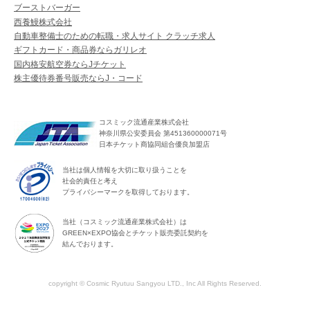
ブーストバーガー
西養鰻株式会社
自動車整備士のための転職・求人サイト クラッチ求人
ギフトカード・商品券ならガリレオ
国内格安航空券ならJチケット
株主優待券番号販売ならJ・コード
コスミック流通産業株式会社
神奈川県公安委員会 第451360000071号
日本チケット商協同組合優良加盟店
当社は個人情報を大切に取り扱うことを
社会的責任と考え
プライバシーマークを取得しております。
当社（コスミック流通産業株式会社）は
GREEN×EXPO協会とチケット販売委託契約を
結んでおります。
copyright © Cosmic Ryutuu Sangyou LTD., Inc All Rights Reserved.