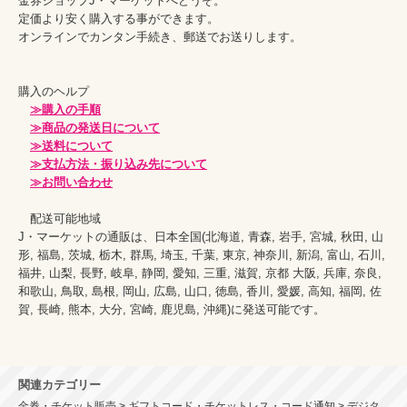
金券ショップJ・マーケットへどうぞ。

定価より安く購入する事ができます。

オンラインでカンタン手続き、郵送でお送りします。

購入のヘルプ

≫購入の手順
≫商品の発送日について
≫送料について
≫支払方法・振り込み先について
≫お問い合わせ
　配送可能地域

J・マーケットの通販は、日本全国(北海道, 青森, 岩手, 宮城, 秋田, 山
形, 福島, 茨城, 栃木, 群馬, 埼玉, 千葉, 東京, 神奈川, 新潟, 富山, 石川, 
福井, 山梨, 長野, 岐阜, 静岡, 愛知, 三重, 滋賀, 京都 大阪, 兵庫, 奈良, 
和歌山, 鳥取, 島根, 岡山, 広島, 山口, 徳島, 香川, 愛媛, 高知, 福岡, 佐
賀, 長崎, 熊本, 大分, 宮崎, 鹿児島, 沖縄)に発送可能です。

関連カテゴリー
金券・チケット販売 > ギフトコード・チケットレス・コード通知 > デジタ