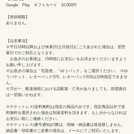
Google　Play　ギフトカード　10,000円

【有効期限】

ありません。

【注意事項】

※平日15時以降および休業日(土日祝日)にご入金された場合は、翌営
業日でのご対応となります。

　お急ぎのお客様は、15時前にお支払いをお済ませくださいますよう
お願い申し上げます。

※お急ぎの場合は「宅急便」「ゆうパック」をご選択ください。 ※ゆ
うパケット、レターパック370、レターパック520は日時指定できませ
ん。

※万が一、配達過程における誤配達・亡失がありましても、賠償責任
は一切負いかねます。

※チケットレス(送料無料)は指定の商品のみです。指定商品以外で送
料無料を選択された場合は別途送料を頂きます。もし分からなければ
お支払い前にご連絡ください。

※チケットレス(番号通知)の際は、現物・納品書は発送致しません。
納品書・領収書がご必要の場合は、メールにてご対応いたします。
