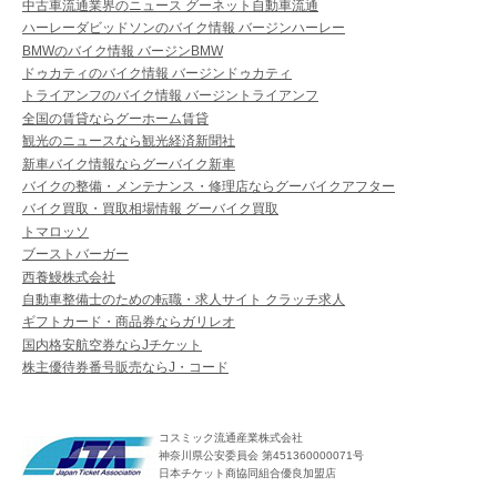
中古車流通業界のニュース グーネット自動車流通
ハーレーダビッドソンのバイク情報 バージンハーレー
BMWのバイク情報 バージンBMW
ドゥカティのバイク情報 バージンドゥカティ
トライアンフのバイク情報 バージントライアンフ
全国の賃貸ならグーホーム賃貸
観光のニュースなら観光経済新聞社
新車バイク情報ならグーバイク新車
バイクの整備・メンテナンス・修理店ならグーバイクアフター
バイク買取・買取相場情報 グーバイク買取
トマロッソ
ブーストバーガー
西養鰻株式会社
自動車整備士のための転職・求人サイト クラッチ求人
ギフトカード・商品券ならガリレオ
国内格安航空券ならJチケット
株主優待券番号販売ならJ・コード
コスミック流通産業株式会社
神奈川県公安委員会 第451360000071号
日本チケット商協同組合優良加盟店