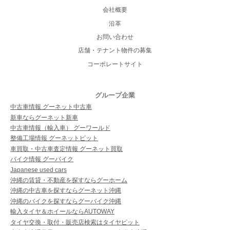
会社概要
沿革
お問い合わせ
店舗・テナント物件の募集
コーポレートサイト
グループ企業
中古車情報 グーネット中古車
新車ならグーネット新車
中古車情報（輸入車） グーワールド
整備工場情報 グーネットピット
車買取・中古車査定情報 グーネット買取
バイク情報 グーバイク
Japanese used cars
沖縄の賃貸・不動産を探すならグーホーム
沖縄の中古車を探すならグーネット沖縄
沖縄のバイクを探すならグーバイク沖縄
輸入タイヤ＆ホイールならAUTOWAY
タイヤ交換・取付・販売店検索はタイヤピット