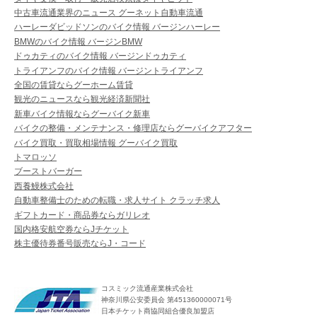
中古車流通業界のニュース グーネット自動車流通
ハーレーダビッドソンのバイク情報 バージンハーレー
BMWのバイク情報 バージンBMW
ドゥカティのバイク情報 バージンドゥカティ
トライアンフのバイク情報 バージントライアンフ
全国の賃貸ならグーホーム賃貸
観光のニュースなら観光経済新聞社
新車バイク情報ならグーバイク新車
バイクの整備・メンテナンス・修理店ならグーバイクアフター
バイク買取・買取相場情報 グーバイク買取
トマロッソ
ブーストバーガー
西養鰻株式会社
自動車整備士のための転職・求人サイト クラッチ求人
ギフトカード・商品券ならガリレオ
国内格安航空券ならJチケット
株主優待券番号販売ならJ・コード
コスミック流通産業株式会社
神奈川県公安委員会 第451360000071号
日本チケット商協同組合優良加盟店