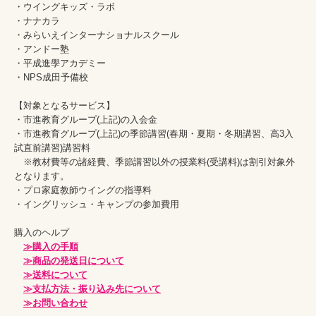
・ウイングキッズ・ラボ

・ナナカラ

・みらいえインターナショナルスクール

・アンドー塾

・平成進學アカデミー

・NPS成田予備校

【対象となるサービス】

・市進教育グループ(上記)の入会金

・市進教育グループ(上記)の季節講習(春期・夏期・冬期講習、高3入
試直前講習)講習料

　※教材費等の諸経費、季節講習以外の授業料(受講料)は割引対象外
となります。

・プロ家庭教師ウイングの指導料

・イングリッシュ・キャンプの参加費用

購入のヘルプ

≫購入の手順
≫商品の発送日について
≫送料について
≫支払方法・振り込み先について
≫お問い合わせ