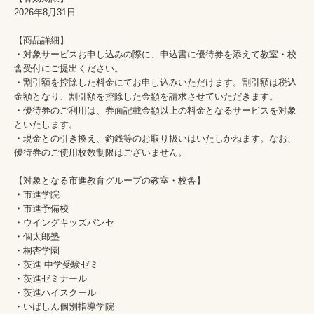
2026年8月31日

【商品詳細】

・対象サービスお申し込みの際に、申込書に優待券を添えて教室・校
舎受付にご提出ください。

・割引額を控除した料金にてお申し込みいただけます。割引額は税込
金額となり、割引額を控除した金額を請求させていただきます。

・優待券のご利用は、券面記載金額以上の料金となるサービスを対象
といたします。

・現金との引き換え、釣銭等のお取り扱いはいたしかねます。なお、
優待券のご使用枚数制限はございません。

【対象となる市進教育グループの教室・校舎】

・市進学院

・市進予備校

・ウイングキッズパンセ

・個太郎塾

・桐杏学園

・茨進 中学受験ゼミ

・茨進ゼミナール

・茨進ハイスクール

・いばしん個別指導学院
