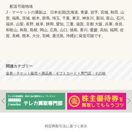
　配送可能地域

J・マーケットの通販は、日本全国(北海道, 青森, 岩手, 宮城, 秋田, 山
形, 福島, 茨城, 栃木, 群馬, 埼玉, 千葉, 東京, 神奈川, 新潟, 富山, 石川, 
福井, 山梨, 長野, 岐阜, 静岡, 愛知, 三重, 滋賀, 京都 大阪, 兵庫, 奈良, 
和歌山, 鳥取, 島根, 岡山, 広島, 山口, 徳島, 香川, 愛媛, 高知, 福岡, 佐
賀, 長崎, 熊本, 大分, 宮崎, 鹿児島, 沖縄)に発送可能です。
関連カテゴリー
金券・チケット販売 > 商品券・ギフトカード > 専門店・その他
特定商取引法に基づく表示