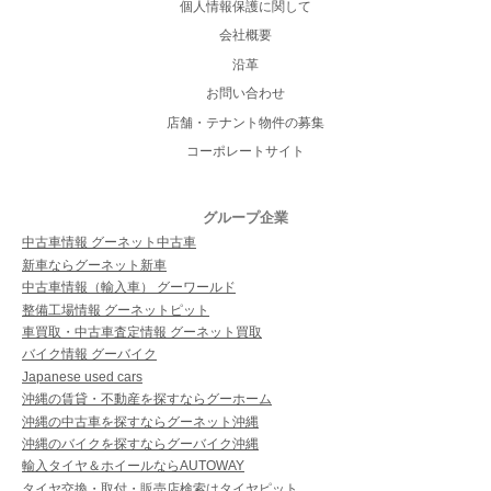
個人情報保護に関して
会社概要
沿革
お問い合わせ
店舗・テナント物件の募集
コーポレートサイト
グループ企業
中古車情報 グーネット中古車
新車ならグーネット新車
中古車情報（輸入車） グーワールド
整備工場情報 グーネットピット
車買取・中古車査定情報 グーネット買取
バイク情報 グーバイク
Japanese used cars
沖縄の賃貸・不動産を探すならグーホーム
沖縄の中古車を探すならグーネット沖縄
沖縄のバイクを探すならグーバイク沖縄
輸入タイヤ＆ホイールならAUTOWAY
タイヤ交換・取付・販売店検索はタイヤピット