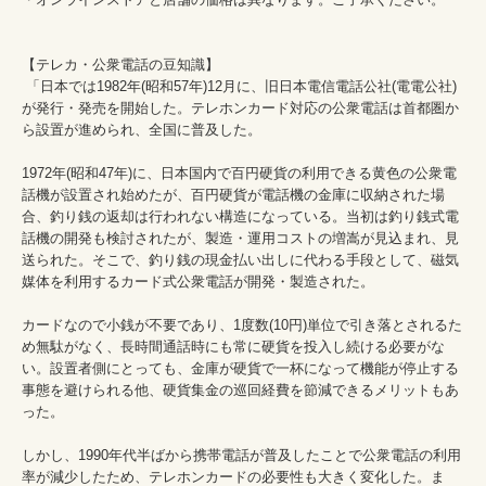
【テレカ・公衆電話の豆知識】

 「日本では1982年(昭和57年)12月に、旧日本電信電話公社(電電公社)
が発行・発売を開始した。テレホンカード対応の公衆電話は首都圏か
ら設置が進められ、全国に普及した。

1972年(昭和47年)に、日本国内で百円硬貨の利用できる黄色の公衆電
話機が設置され始めたが、百円硬貨が電話機の金庫に収納された場
合、釣り銭の返却は行われない構造になっている。当初は釣り銭式電
話機の開発も検討されたが、製造・運用コストの増嵩が見込まれ、見
送られた。そこで、釣り銭の現金払い出しに代わる手段として、磁気
媒体を利用するカード式公衆電話が開発・製造された。

カードなので小銭が不要であり、1度数(10円)単位で引き落とされるた
め無駄がなく、長時間通話時にも常に硬貨を投入し続ける必要がな
い。設置者側にとっても、金庫が硬貨で一杯になって機能が停止する
事態を避けられる他、硬貨集金の巡回経費を節減できるメリットもあ
った。

しかし、1990年代半ばから携帯電話が普及したことで公衆電話の利用
率が減少したため、テレホンカードの必要性も大きく変化した。ま