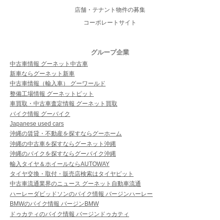
店舗・テナント物件の募集
コーポレートサイト
グループ企業
中古車情報 グーネット中古車
新車ならグーネット新車
中古車情報（輸入車） グーワールド
整備工場情報 グーネットピット
車買取・中古車査定情報 グーネット買取
バイク情報 グーバイク
Japanese used cars
沖縄の賃貸・不動産を探すならグーホーム
沖縄の中古車を探すならグーネット沖縄
沖縄のバイクを探すならグーバイク沖縄
輸入タイヤ＆ホイールならAUTOWAY
タイヤ交換・取付・販売店検索はタイヤピット
中古車流通業界のニュース グーネット自動車流通
ハーレーダビッドソンのバイク情報 バージンハーレー
BMWのバイク情報 バージンBMW
ドゥカティのバイク情報 バージンドゥカティ