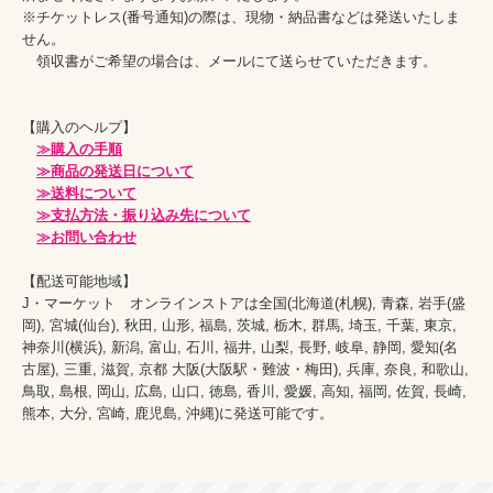
※チケットレス(番号通知)の際は、現物・納品書などは発送いたしま
せん。

　領収書がご希望の場合は、メールにて送らせていただきます。

【購入のヘルプ】

≫購入の手順
≫商品の発送日について
≫送料について
≫支払方法・振り込み先について
≫お問い合わせ
【配送可能地域】

J・マーケット　オンラインストアは全国(北海道(札幌), 青森, 岩手(盛
岡), 宮城(仙台), 秋田, 山形, 福島, 茨城, 栃木, 群馬, 埼玉, 千葉, 東京, 
神奈川(横浜), 新潟, 富山, 石川, 福井, 山梨, 長野, 岐阜, 静岡, 愛知(名
古屋), 三重, 滋賀, 京都 大阪(大阪駅・難波・梅田), 兵庫, 奈良, 和歌山, 
鳥取, 島根, 岡山, 広島, 山口, 徳島, 香川, 愛媛, 高知, 福岡, 佐賀, 長崎, 
熊本, 大分, 宮崎, 鹿児島, 沖縄)に発送可能です。
