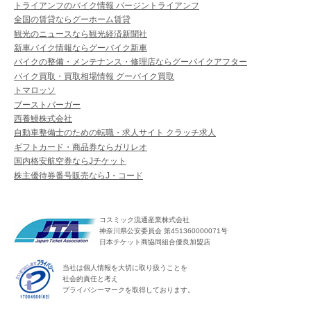
トライアンフのバイク情報 バージントライアンフ
全国の賃貸ならグーホーム賃貸
観光のニュースなら観光経済新聞社
新車バイク情報ならグーバイク新車
バイクの整備・メンテナンス・修理店ならグーバイクアフター
バイク買取・買取相場情報 グーバイク買取
トマロッソ
ブーストバーガー
西養鰻株式会社
自動車整備士のための転職・求人サイト クラッチ求人
ギフトカード・商品券ならガリレオ
国内格安航空券ならJチケット
株主優待券番号販売ならJ・コード
コスミック流通産業株式会社
神奈川県公安委員会 第451360000071号
日本チケット商協同組合優良加盟店
当社は個人情報を大切に取り扱うことを
社会的責任と考え
プライバシーマークを取得しております。