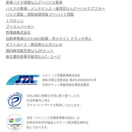
新車バイク情報ならグーバイク新車
バイクの整備・メンテナンス・修理店ならグーバイクアフター
バイク買取・買取相場情報 グーバイク買取
トマロッソ
ブーストバーガー
西養鰻株式会社
自動車整備士のための転職・求人サイト クラッチ求人
ギフトカード・商品券ならガリレオ
国内格安航空券ならJチケット
株主優待券番号販売ならJ・コード
コスミック流通産業株式会社
神奈川県公安委員会 第451360000071号
日本チケット商協同組合優良加盟店
当社は個人情報を大切に取り扱うことを
社会的責任と考え
プライバシーマークを取得しております。
当社（コスミック流通産業株式会社）は
GREEN×EXPO協会とチケット販売委託契約を
結んでおります。