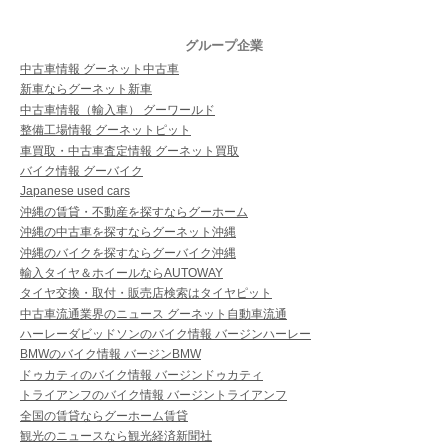
グループ企業
中古車情報 グーネット中古車
新車ならグーネット新車
中古車情報（輸入車） グーワールド
整備工場情報 グーネットピット
車買取・中古車査定情報 グーネット買取
バイク情報 グーバイク
Japanese used cars
沖縄の賃貸・不動産を探すならグーホーム
沖縄の中古車を探すならグーネット沖縄
沖縄のバイクを探すならグーバイク沖縄
輸入タイヤ＆ホイールならAUTOWAY
タイヤ交換・取付・販売店検索はタイヤピット
中古車流通業界のニュース グーネット自動車流通
ハーレーダビッドソンのバイク情報 バージンハーレー
BMWのバイク情報 バージンBMW
ドゥカティのバイク情報 バージンドゥカティ
トライアンフのバイク情報 バージントライアンフ
全国の賃貸ならグーホーム賃貸
観光のニュースなら観光経済新聞社