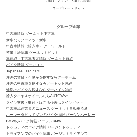
店舗・テナント物件の募集
コーポレートサイト
グループ企業
中古車情報 グーネット中古車
新車ならグーネット新車
中古車情報（輸入車） グーワールド
整備工場情報 グーネットピット
車買取・中古車査定情報 グーネット買取
バイク情報 グーバイク
Japanese used cars
沖縄の賃貸・不動産を探すならグーホーム
沖縄の中古車を探すならグーネット沖縄
沖縄のバイクを探すならグーバイク沖縄
輸入タイヤ＆ホイールならAUTOWAY
タイヤ交換・取付・販売店検索はタイヤピット
中古車流通業界のニュース グーネット自動車流通
ハーレーダビッドソンのバイク情報 バージンハーレー
BMWのバイク情報 バージンBMW
ドゥカティのバイク情報 バージンドゥカティ
トライアンフのバイク情報 バージントライアンフ