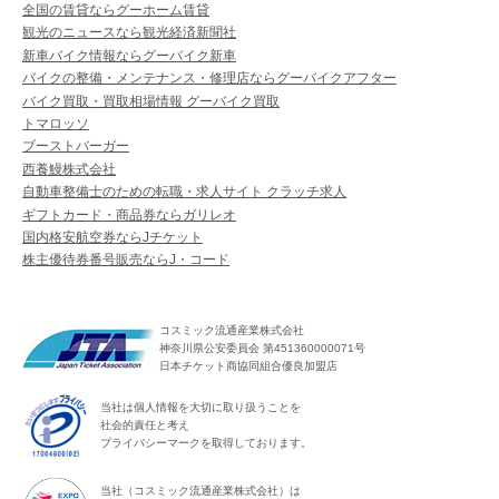
全国の賃貸ならグーホーム賃貸
観光のニュースなら観光経済新聞社
新車バイク情報ならグーバイク新車
バイクの整備・メンテナンス・修理店ならグーバイクアフター
バイク買取・買取相場情報 グーバイク買取
トマロッソ
ブーストバーガー
西養鰻株式会社
自動車整備士のための転職・求人サイト クラッチ求人
ギフトカード・商品券ならガリレオ
国内格安航空券ならJチケット
株主優待券番号販売ならJ・コード
コスミック流通産業株式会社
神奈川県公安委員会 第451360000071号
日本チケット商協同組合優良加盟店
当社は個人情報を大切に取り扱うことを
社会的責任と考え
プライバシーマークを取得しております。
当社（コスミック流通産業株式会社）は