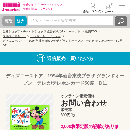
金券ショップ・
チケットショップ
金券買取の
J・マーケット
登録・ログイン
カート
買取
販売
金券ショップ・チケットショップ 金券買取のJ・マーケット
販売TOP
プリペイドカード
テレホンカード(テレカ)
ディズニーストア 1994年仙台東映プラザ グランドオープン テレカ/テレホンカード50度
D11
通信販売 買いたい方
ディズニーストア 1994年仙台東映プラザ グランドオー
プン テレカ/テレホンカード50度 D11
オンライン販売価格
お問い合わせ
販売率
800円/枚
2,000枚限定版の記載がありま