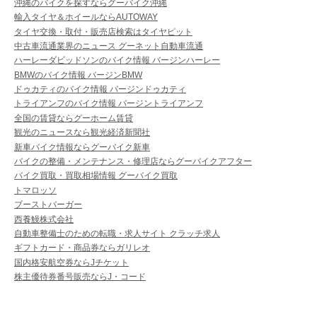
沖縄のバイクを探すならグーバイク沖縄
輸入タイヤ＆ホイールならAUTOWAY
タイヤ交換・取付・販売店検索はタイヤピット
中古車流通業界のニュース グーネット自動車流通
ハーレーダビッドソンのバイク情報 バージンハーレー
BMWのバイク情報 バージンBMW
ドゥカティのバイク情報 バージンドゥカティ
トライアンフのバイク情報 バージントライアンフ
全国の賃貸ならグーホーム賃貸
観光のニュースなら観光経済新聞社
新車バイク情報ならグーバイク新車
バイクの整備・メンテナンス・修理店ならグーバイクアフター
バイク買取・買取相場情報 グーバイク買取
トマロッソ
ブーストバーガー
西養鰻株式会社
自動車整備士のための転職・求人サイト クラッチ求人
ギフトカード・商品券ならガリレオ
国内格安航空券ならJチケット
株主優待券番号販売ならJ・コード