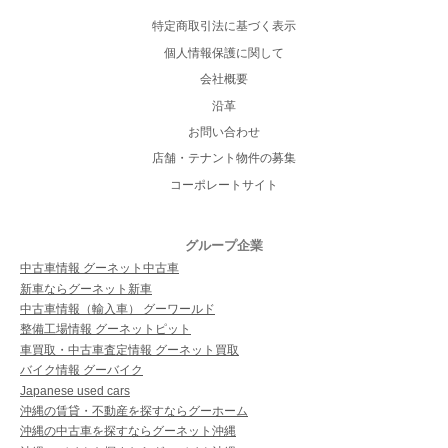
特定商取引法に基づく表示
個人情報保護に関して
会社概要
沿革
お問い合わせ
店舗・テナント物件の募集
コーポレートサイト
グループ企業
中古車情報 グーネット中古車
新車ならグーネット新車
中古車情報（輸入車） グーワールド
整備工場情報 グーネットピット
車買取・中古車査定情報 グーネット買取
バイク情報 グーバイク
Japanese used cars
沖縄の賃貸・不動産を探すならグーホーム
沖縄の中古車を探すならグーネット沖縄