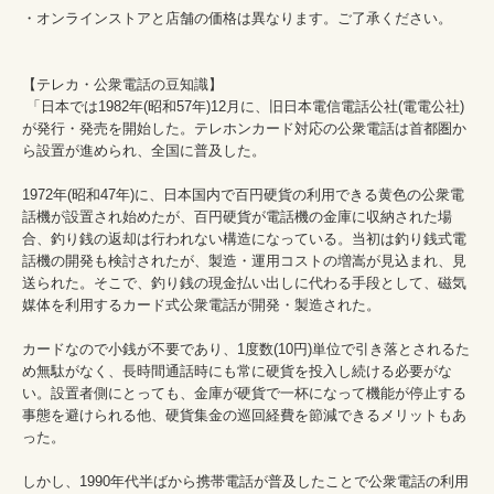
・オンラインストアと店舗の価格は異なります。ご了承ください。

【テレカ・公衆電話の豆知識】

 「日本では1982年(昭和57年)12月に、旧日本電信電話公社(電電公社)
が発行・発売を開始した。テレホンカード対応の公衆電話は首都圏か
ら設置が進められ、全国に普及した。

1972年(昭和47年)に、日本国内で百円硬貨の利用できる黄色の公衆電
話機が設置され始めたが、百円硬貨が電話機の金庫に収納された場
合、釣り銭の返却は行われない構造になっている。当初は釣り銭式電
話機の開発も検討されたが、製造・運用コストの増嵩が見込まれ、見
送られた。そこで、釣り銭の現金払い出しに代わる手段として、磁気
媒体を利用するカード式公衆電話が開発・製造された。

カードなので小銭が不要であり、1度数(10円)単位で引き落とされるた
め無駄がなく、長時間通話時にも常に硬貨を投入し続ける必要がな
い。設置者側にとっても、金庫が硬貨で一杯になって機能が停止する
事態を避けられる他、硬貨集金の巡回経費を節減できるメリットもあ
った。

しかし、1990年代半ばから携帯電話が普及したことで公衆電話の利用