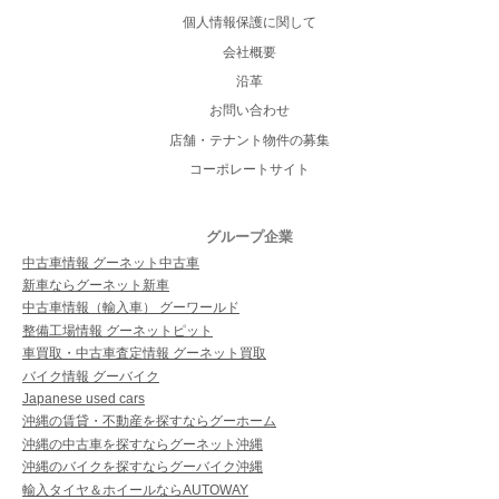
個人情報保護に関して
会社概要
沿革
お問い合わせ
店舗・テナント物件の募集
コーポレートサイト
グループ企業
中古車情報 グーネット中古車
新車ならグーネット新車
中古車情報（輸入車） グーワールド
整備工場情報 グーネットピット
車買取・中古車査定情報 グーネット買取
バイク情報 グーバイク
Japanese used cars
沖縄の賃貸・不動産を探すならグーホーム
沖縄の中古車を探すならグーネット沖縄
沖縄のバイクを探すならグーバイク沖縄
輸入タイヤ＆ホイールならAUTOWAY