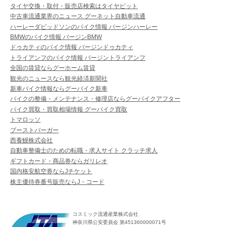
タイヤ交換・取付・販売店検索はタイヤピット
中古車流通業界のニュース グーネット自動車流通
ハーレーダビッドソンのバイク情報 バージンハーレー
BMWのバイク情報 バージンBMW
ドゥカティのバイク情報 バージンドゥカティ
トライアンフのバイク情報 バージントライアンフ
全国の賃貸ならグーホーム賃貸
観光のニュースなら観光経済新聞社
新車バイク情報ならグーバイク新車
バイクの整備・メンテナンス・修理店ならグーバイクアフター
バイク買取・買取相場情報 グーバイク買取
トマロッソ
ブーストバーガー
西養鰻株式会社
自動車整備士のための転職・求人サイト クラッチ求人
ギフトカード・商品券ならガリレオ
国内格安航空券ならJチケット
株主優待券番号販売ならJ・コード
コスミック流通産業株式会社
神奈川県公安委員会 第451360000071号