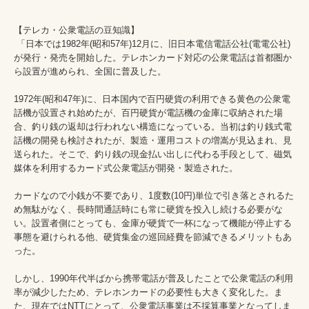
【テレカ・公衆電話の豆知識】

 「日本では1982年(昭和57年)12月に、旧日本電信電話公社(電電公社)
が発行・発売を開始した。テレホンカード対応の公衆電話は首都圏か
ら設置が進められ、全国に普及した。

1972年(昭和47年)に、日本国内で百円硬貨の利用できる黄色の公衆電
話機が設置され始めたが、百円硬貨が電話機の金庫に収納された場
合、釣り銭の返却は行われない構造になっている。当初は釣り銭式電
話機の開発も検討されたが、製造・運用コストの増嵩が見込まれ、見
送られた。そこで、釣り銭の現金払い出しに代わる手段として、磁気
媒体を利用するカード式公衆電話が開発・製造された。

カードなので小銭が不要であり、1度数(10円)単位で引き落とされるた
め無駄がなく、長時間通話時にも常に硬貨を投入し続ける必要がな
い。設置者側にとっても、金庫が硬貨で一杯になって機能が停止する
事態を避けられる他、硬貨集金の巡回経費を節減できるメリットもあ
った。

しかし、1990年代半ばから携帯電話が普及したことで公衆電話の利用
率が減少したため、テレホンカードの必要性も大きく変化した。ま
た、現在ではNTTにとって、公衆電話事業は不採算事業となってしま