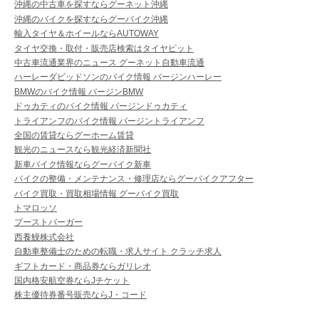
沖縄の中古車を探すならグーネット沖縄
沖縄のバイクを探すならグーバイク沖縄
輸入タイヤ＆ホイールならAUTOWAY
タイヤ交換・取付・販売店検索はタイヤピット
中古車流通業界のニュース グーネット自動車流通
ハーレーダビッドソンのバイク情報 バージンハーレー
BMWのバイク情報 バージンBMW
ドゥカティのバイク情報 バージンドゥカティ
トライアンフのバイク情報 バージントライアンフ
全国の賃貸ならグーホーム賃貸
観光のニュースなら観光経済新聞社
新車バイク情報ならグーバイク新車
バイクの整備・メンテナンス・修理店ならグーバイクアフター
バイク買取・買取相場情報 グーバイク買取
トマロッソ
ブーストバーガー
西養鰻株式会社
自動車整備士のための転職・求人サイト クラッチ求人
ギフトカード・商品券ならガリレオ
国内格安航空券ならJチケット
株主優待券番号販売ならJ・コード