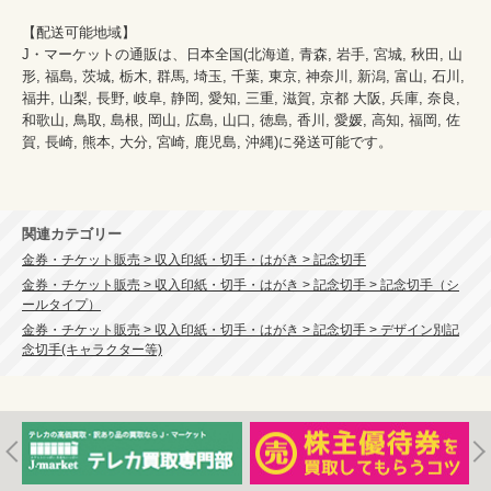
【配送可能地域】

J・マーケットの通販は、日本全国(北海道, 青森, 岩手, 宮城, 秋田, 山
形, 福島, 茨城, 栃木, 群馬, 埼玉, 千葉, 東京, 神奈川, 新潟, 富山, 石川, 
福井, 山梨, 長野, 岐阜, 静岡, 愛知, 三重, 滋賀, 京都 大阪, 兵庫, 奈良, 
和歌山, 鳥取, 島根, 岡山, 広島, 山口, 徳島, 香川, 愛媛, 高知, 福岡, 佐
賀, 長崎, 熊本, 大分, 宮崎, 鹿児島, 沖縄)に発送可能です。

関連カテゴリー
金券・チケット販売 > 収入印紙・切手・はがき > 記念切手
金券・チケット販売 > 収入印紙・切手・はがき > 記念切手 > 記念切手（シ
ールタイプ）
金券・チケット販売 > 収入印紙・切手・はがき > 記念切手 > デザイン別記
念切手(キャラクター等)