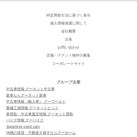
特定商取引法に基づく表示
個人情報保護に関して
会社概要
沿革
お問い合わせ
店舗・テナント物件の募集
コーポレートサイト
グループ企業
中古車情報 グーネット中古車
新車ならグーネット新車
中古車情報（輸入車） グーワールド
整備工場情報 グーネットピット
車買取・中古車査定情報 グーネット買取
バイク情報 グーバイク
Japanese used cars
沖縄の賃貸・不動産を探すならグーホーム