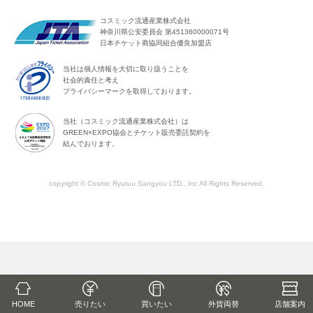
コスミック流通産業株式会社
神奈川県公安委員会 第451360000071号
日本チケット商協同組合優良加盟店
当社は個人情報を大切に取り扱うことを
社会的責任と考え
プライバシーマークを取得しております。
当社（コスミック流通産業株式会社）は
GREEN×EXPO協会とチケット販売委託契約を
結んでおります。
copyright © Cosmic Ryutuu Sangyou LTD., Inc All Rights Reserved.
HOME
売りたい
買いたい
外貨両替
店舗
案内