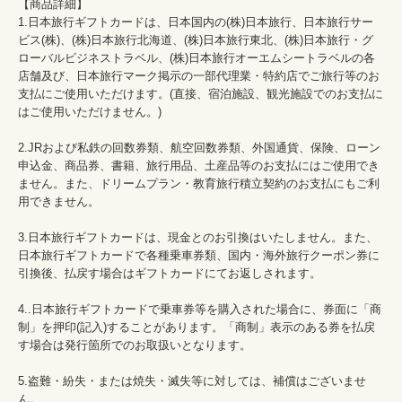
【商品詳細】

1.日本旅行ギフトカードは、日本国内の(株)日本旅行、日本旅行サー
ビス(株)、(株)日本旅行北海道、(株)日本旅行東北、(株)日本旅行・グ
ローバルビジネストラベル、(株)日本旅行オーエムシートラベルの各
店舗及び、日本旅行マーク掲示の一部代理業・特約店でご旅行等のお
支払にご使用いただけます。(直接、宿泊施設、観光施設でのお支払に
はご使用いただけません。)

2.JRおよび私鉄の回数券類、航空回数券類、外国通貨、保険、ローン
申込金、商品券、書籍、旅行用品、土産品等のお支払にはご使用でき
ません。また、ドリームプラン・教育旅行積立契約のお支払にもご利
用できません。

3.日本旅行ギフトカードは、現金とのお引換はいたしません。また、
日本旅行ギフトカードで各種乗車券類、国内・海外旅行クーポン券に
引換後、払戻す場合はギフトカードにてお返しされます。

4..日本旅行ギフトカードで乗車券等を購入された場合に、券面に「商
制」を押印(記入)することがあります。「商制」表示のある券を払戻
す場合は発行箇所でのお取扱いとなります。

5.盗難・紛失・または焼失・滅失等に対しては、補償はございませ
ん。
