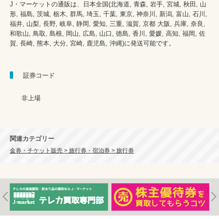
J・マーケットの通販は、日本全国(北海道, 青森, 岩手, 宮城, 秋田, 山
形, 福島, 茨城, 栃木, 群馬, 埼玉, 千葉, 東京, 神奈川, 新潟, 富山, 石川, 
福井, 山梨, 長野, 岐阜, 静岡, 愛知, 三重, 滋賀, 京都 大阪, 兵庫, 奈良, 
和歌山, 鳥取, 島根, 岡山, 広島, 山口, 徳島, 香川, 愛媛, 高知, 福岡, 佐
賀, 長崎, 熊本, 大分, 宮崎, 鹿児島, 沖縄)に発送可能です。

証券コード
      非上場

関連カテゴリー
金券・チケット販売 > 旅行券・宿泊券 > 旅行券