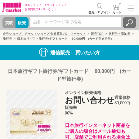
金券ショップ・
チケットショップ
金券買取の
J・マーケット
登録・ログイン
カート
買取
販売
金券ショップ・チケットショップ 金券買取のJ・マーケット
販売TOP
旅行券・宿泊券
旅行券
日本旅行ギフト旅行券/ギフトカード 80,000円 (カード型旅行券)
通信販売 買いたい方
日本旅行ギフト旅行券/ギフトカード 80,000円 (カー
ド型旅行券)
オンライン販売価格
通常価格
お問い合わせ
80,000
円
販売率
96%
日本旅行インターネット商品を
ご購入の場合はメール通知も
可。店舗でご利用される場合は