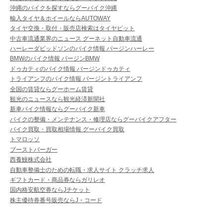
沖縄のバイクを探すならグーバイク沖縄
輸入タイヤ＆ホイールならAUTOWAY
タイヤ交換・取付・販売店検索はタイヤピット
中古車流通業界のニュース グーネット自動車流通
ハーレーダビッドソンのバイク情報 バージンハーレー
BMWのバイク情報 バージンBMW
ドゥカティのバイク情報 バージンドゥカティ
トライアンフのバイク情報 バージントライアンフ
全国の賃貸ならグーホーム賃貸
観光のニュースなら観光経済新聞社
新車バイク情報ならグーバイク新車
バイクの整備・メンテナンス・修理店ならグーバイクアフター
バイク買取・買取相場情報 グーバイク買取
トマロッソ
ブーストバーガー
西養鰻株式会社
自動車整備士のための転職・求人サイト クラッチ求人
ギフトカード・商品券ならガリレオ
国内格安航空券ならJチケット
株主優待券番号販売ならJ・コード