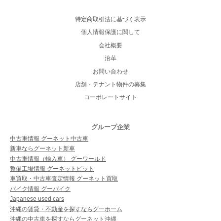
特定商取引法に基づく表示
個人情報保護に関して
会社概要
沿革
お問い合わせ
店舗・テナント物件の募集
コーポレートサイト
グループ企業
中古車情報 グーネット中古車
新車ならグーネット新車
中古車情報（輸入車） グーワールド
整備工場情報 グーネットピット
車買取・中古車査定情報 グーネット買取
バイク情報 グーバイク
Japanese used cars
沖縄の賃貸・不動産を探すならグーホーム
沖縄の中古車を探すならグーネット沖縄