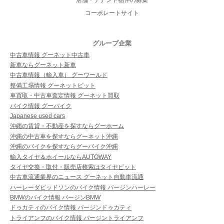
コーポレートサイト
グループ企業
中古車情報 グーネット中古車
新車ならグーネット新車
中古車情報（輸入車） グーワールド
整備工場情報 グーネットピット
車買取・中古車査定情報 グーネット買取
バイク情報 グーバイク
Japanese used cars
沖縄の賃貸・不動産を探すならグーホーム
沖縄の中古車を探すならグーネット沖縄
沖縄のバイクを探すならグーバイク沖縄
輸入タイヤ＆ホイールならAUTOWAY
タイヤ交換・取付・販売店検索はタイヤピット
中古車流通業界のニュース グーネット自動車流通
ハーレーダビッドソンのバイク情報 バージンハーレー
BMWのバイク情報 バージンBMW
ドゥカティのバイク情報 バージンドゥカティ
トライアンフのバイク情報 バージントライアンフ