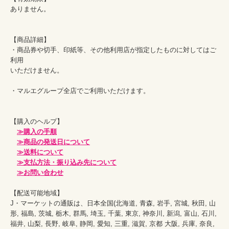
ありません。

【商品詳細】

・商品券や切手、印紙等、その他利用店が指定したものに対してはご
利用

いただけません。

・マルエグループ全店でご利用いただけます。

【購入のヘルプ】

≫購入の手順
≫商品の発送日について
≫送料について
≫支払方法・振り込み先について
≫お問い合わせ
【配送可能地域】

J・マーケットの通販は、日本全国(北海道, 青森, 岩手, 宮城, 秋田, 山
形, 福島, 茨城, 栃木, 群馬, 埼玉, 千葉, 東京, 神奈川, 新潟, 富山, 石川, 
福井, 山梨, 長野, 岐阜, 静岡, 愛知, 三重, 滋賀, 京都 大阪, 兵庫, 奈良, 