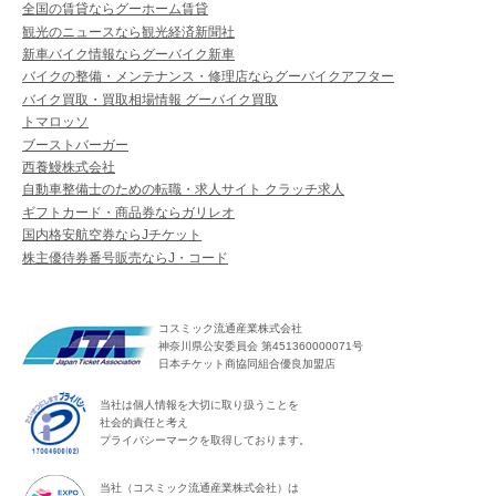
全国の賃貸ならグーホーム賃貸
観光のニュースなら観光経済新聞社
新車バイク情報ならグーバイク新車
バイクの整備・メンテナンス・修理店ならグーバイクアフター
バイク買取・買取相場情報 グーバイク買取
トマロッソ
ブーストバーガー
西養鰻株式会社
自動車整備士のための転職・求人サイト クラッチ求人
ギフトカード・商品券ならガリレオ
国内格安航空券ならJチケット
株主優待券番号販売ならJ・コード
コスミック流通産業株式会社
神奈川県公安委員会 第451360000071号
日本チケット商協同組合優良加盟店
当社は個人情報を大切に取り扱うことを
社会的責任と考え
プライバシーマークを取得しております。
当社（コスミック流通産業株式会社）は