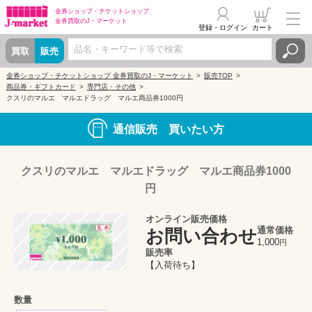
金券ショップ・
チケットショップ
金券買取の
J・マーケット
登録・ログイン
カート
買取
販売
金券ショップ・チケットショップ 金券買取のJ・マーケット
販売TOP
商品券・ギフトカード
専門店・その他
クスリのマルエ マルエドラッグ マルエ商品券1000円
通信販売 買いたい方
クスリのマルエ マルエドラッグ マルエ商品券1000
円
オンライン販売価格
通常価格
お問い合わせ
1,000
円
販売率
【入荷待ち】
数量