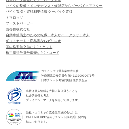
バイクの整備・メンテナンス・修理店ならグーバイクアフター
バイク買取・買取相場情報 グーバイク買取
トマロッソ
ブーストバーガー
西養鰻株式会社
自動車整備士のための転職・求人サイト クラッチ求人
ギフトカード・商品券ならガリレオ
国内格安航空券ならJチケット
株主優待券番号販売ならJ・コード
コスミック流通産業株式会社
神奈川県公安委員会 第451360000071号
日本チケット商協同組合優良加盟店
当社は個人情報を大切に取り扱うことを
社会的責任と考え
プライバシーマークを取得しております。
当社（コスミック流通産業株式会社）は
GREEN×EXPO協会とチケット販売委託契約を
結んでおります。