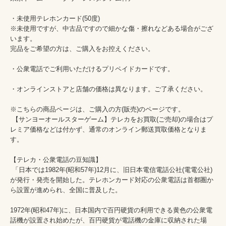
・未使用テレホンカード(50度)　

※未使用ですが、中古品ですので細かな傷・擦れなどある場合がござ
います。

完品をご希望の方は、ご購入をお控えください。

・公衆電話でご利用いただけるプリペイドカードです。

・オンラインストアと店舗の価格は異なります。ご了承ください。

※こちらの商品ページは、ご購入の方(販売)のページです。

 【サンヨーオールスターゲーム】テレカをお買取(ご売却)の場合はプ
レミア価格などは付かず、通常のオンライン郵送買取価格となりま
す。

【テレカ・公衆電話の豆知識】

 「日本では1982年(昭和57年)12月に、旧日本電信電話公社(電電公社)
が発行・発売を開始した。テレホンカード対応の公衆電話は首都圏か
ら設置が進められ、全国に普及した。

1972年(昭和47年)に、日本国内で百円硬貨の利用できる黄色の公衆電
話機が設置され始めたが、百円硬貨が電話機の金庫に収納された場