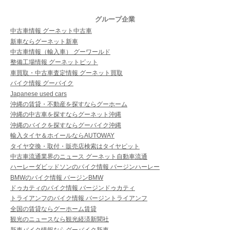
グループ企業
中古車情報 グーネット中古車
新車ならグーネット新車
中古車情報（輸入車） グーワールド
整備工場情報 グーネットピット
車買取・中古車査定情報 グーネット買取
バイク情報 グーバイク
Japanese used cars
沖縄の賃貸・不動産を探すならグーホーム
沖縄の中古車を探すならグーネット沖縄
沖縄のバイクを探すならグーバイク沖縄
輸入タイヤ＆ホイールならAUTOWAY
タイヤ交換・取付・販売店検索はタイヤピット
中古車流通業界のニュース グーネット自動車流通
ハーレーダビッドソンのバイク情報 バージンハーレー
BMWのバイク情報 バージンBMW
ドゥカティのバイク情報 バージンドゥカティ
トライアンフのバイク情報 バージントライアンフ
全国の賃貸ならグーホーム賃貸
観光のニュースなら観光経済新聞社
新車バイク情報ならグーバイク新車