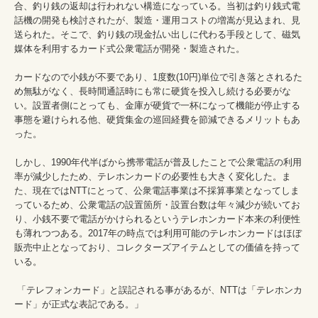
合、釣り銭の返却は行われない構造になっている。当初は釣り銭式電
話機の開発も検討されたが、製造・運用コストの増嵩が見込まれ、見
送られた。そこで、釣り銭の現金払い出しに代わる手段として、磁気
媒体を利用するカード式公衆電話が開発・製造された。

カードなので小銭が不要であり、1度数(10円)単位で引き落とされるた
め無駄がなく、長時間通話時にも常に硬貨を投入し続ける必要がな
い。設置者側にとっても、金庫が硬貨で一杯になって機能が停止する
事態を避けられる他、硬貨集金の巡回経費を節減できるメリットもあ
った。

しかし、1990年代半ばから携帯電話が普及したことで公衆電話の利用
率が減少したため、テレホンカードの必要性も大きく変化した。ま
た、現在ではNTTにとって、公衆電話事業は不採算事業となってしま
っているため、公衆電話の設置箇所・設置台数は年々減少が続いてお
り、小銭不要で電話がかけられるというテレホンカード本来の利便性
も薄れつつある。2017年の時点では利用可能のテレホンカードはほぼ
販売中止となっており、コレクターズアイテムとしての価値を持って
いる。

 「テレフォンカード」と誤記される事があるが、NTTは「テレホンカ
ード」が正式な表記である。」
