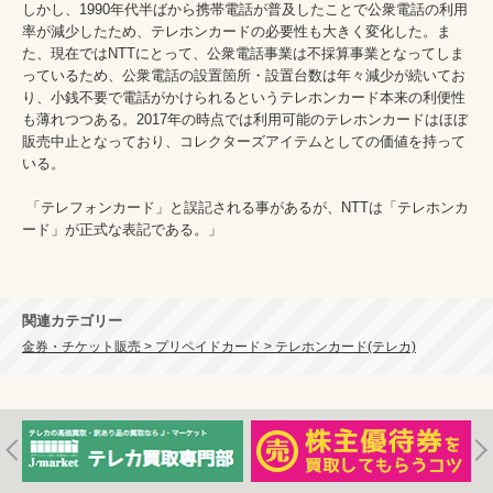
しかし、1990年代半ばから携帯電話が普及したことで公衆電話の利用
率が減少したため、テレホンカードの必要性も大きく変化した。ま
た、現在ではNTTにとって、公衆電話事業は不採算事業となってしま
っているため、公衆電話の設置箇所・設置台数は年々減少が続いてお
り、小銭不要で電話がかけられるというテレホンカード本来の利便性
も薄れつつある。2017年の時点では利用可能のテレホンカードはほぼ
販売中止となっており、コレクターズアイテムとしての価値を持って
いる。

 「テレフォンカード」と誤記される事があるが、NTTは「テレホンカ
ード」が正式な表記である。」

関連カテゴリー
金券・チケット販売 > プリペイドカード > テレホンカード(テレカ)