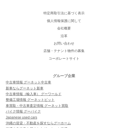
特定商取引法に基づく表示
個人情報保護に関して
会社概要
沿革
お問い合わせ
店舗・テナント物件の募集
コーポレートサイト
グループ企業
中古車情報 グーネット中古車
新車ならグーネット新車
中古車情報（輸入車） グーワールド
整備工場情報 グーネットピット
車買取・中古車査定情報 グーネット買取
バイク情報 グーバイク
Japanese used cars
沖縄の賃貸・不動産を探すならグーホーム