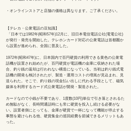
・オンラインストアと店舗の価格は異なります。ご了承ください。

【テレカ・公衆電話の豆知識】

 「日本では1982年(昭和57年)12月に、旧日本電信電話公社(電電公社)
が発行・発売を開始した。テレホンカード対応の公衆電話は首都圏か
ら設置が進められ、全国に普及した。

1972年(昭和47年)に、日本国内で百円硬貨の利用できる黄色の公衆電
話機が設置され始めたが、百円硬貨が電話機の金庫に収納された場
合、釣り銭の返却は行われない構造になっている。当初は釣り銭式電
話機の開発も検討されたが、製造・運用コストの増嵩が見込まれ、見
送られた。そこで、釣り銭の現金払い出しに代わる手段として、磁気
媒体を利用するカード式公衆電話が開発・製造された。

カードなので小銭が不要であり、1度数(10円)単位で引き落とされるた
め無駄がなく、長時間通話時にも常に硬貨を投入し続ける必要がな
い。設置者側にとっても、金庫が硬貨で一杯になって機能が停止する
事態を避けられる他、硬貨集金の巡回経費を節減できるメリットもあ
った。
