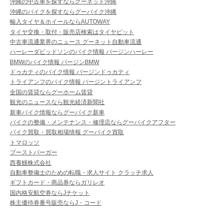
沖縄の中古車を探すならグーネット沖縄
沖縄のバイクを探すならグーバイク沖縄
輸入タイヤ＆ホイールならAUTOWAY
タイヤ交換・取付・販売店検索はタイヤピット
中古車流通業界のニュース グーネット自動車流通
ハーレーダビッドソンのバイク情報 バージンハーレー
BMWのバイク情報 バージンBMW
ドゥカティのバイク情報 バージンドゥカティ
トライアンフのバイク情報 バージントライアンフ
全国の賃貸ならグーホーム賃貸
観光のニュースなら観光経済新聞社
新車バイク情報ならグーバイク新車
バイクの整備・メンテナンス・修理店ならグーバイクアフター
バイク買取・買取相場情報 グーバイク買取
トマロッソ
ブーストバーガー
西養鰻株式会社
自動車整備士のための転職・求人サイト クラッチ求人
ギフトカード・商品券ならガリレオ
国内格安航空券ならJチケット
株主優待券番号販売ならJ・コード