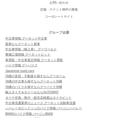
お問い合わせ
店舗・テナント物件の募集
コーポレートサイト
グループ企業
中古車情報 グーネット中古車
新車ならグーネット新車
中古車情報（輸入車） グーワールド
整備工場情報 グーネットピット
車買取・中古車査定情報 グーネット買取
バイク情報 グーバイク
Japanese used cars
沖縄の賃貸・不動産を探すならグーホーム
沖縄の中古車を探すならグーネット沖縄
沖縄のバイクを探すならグーバイク沖縄
輸入タイヤ＆ホイールならAUTOWAY
タイヤ交換・取付・販売店検索はタイヤピット
中古車流通業界のニュース グーネット自動車流通
ハーレーダビッドソンのバイク情報 バージンハーレー
BMWのバイク情報 バージンBMW