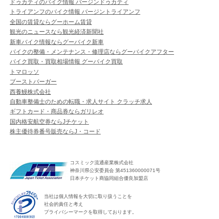
ドゥカティのバイク情報 バージンドゥカティ
トライアンフのバイク情報 バージントライアンフ
全国の賃貸ならグーホーム賃貸
観光のニュースなら観光経済新聞社
新車バイク情報ならグーバイク新車
バイクの整備・メンテナンス・修理店ならグーバイクアフター
バイク買取・買取相場情報 グーバイク買取
トマロッソ
ブーストバーガー
西養鰻株式会社
自動車整備士のための転職・求人サイト クラッチ求人
ギフトカード・商品券ならガリレオ
国内格安航空券ならJチケット
株主優待券番号販売ならJ・コード
コスミック流通産業株式会社
神奈川県公安委員会 第451360000071号
日本チケット商協同組合優良加盟店
当社は個人情報を大切に取り扱うことを
社会的責任と考え
プライバシーマークを取得しております。