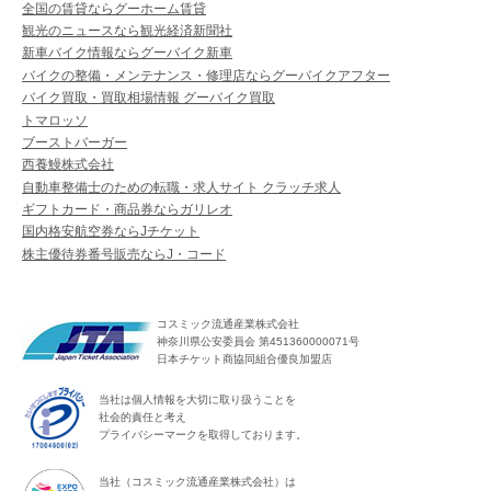
全国の賃貸ならグーホーム賃貸
観光のニュースなら観光経済新聞社
新車バイク情報ならグーバイク新車
バイクの整備・メンテナンス・修理店ならグーバイクアフター
バイク買取・買取相場情報 グーバイク買取
トマロッソ
ブーストバーガー
西養鰻株式会社
自動車整備士のための転職・求人サイト クラッチ求人
ギフトカード・商品券ならガリレオ
国内格安航空券ならJチケット
株主優待券番号販売ならJ・コード
コスミック流通産業株式会社
神奈川県公安委員会 第451360000071号
日本チケット商協同組合優良加盟店
当社は個人情報を大切に取り扱うことを
社会的責任と考え
プライバシーマークを取得しております。
当社（コスミック流通産業株式会社）は