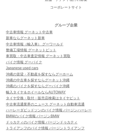
コーポレートサイト
グループ企業
中古車情報 グーネット中古車
新車ならグーネット新車
中古車情報（輸入車） グーワールド
整備工場情報 グーネットピット
車買取・中古車査定情報 グーネット買取
バイク情報 グーバイク
Japanese used cars
沖縄の賃貸・不動産を探すならグーホーム
沖縄の中古車を探すならグーネット沖縄
沖縄のバイクを探すならグーバイク沖縄
輸入タイヤ＆ホイールならAUTOWAY
タイヤ交換・取付・販売店検索はタイヤピット
中古車流通業界のニュース グーネット自動車流通
ハーレーダビッドソンのバイク情報 バージンハーレー
BMWのバイク情報 バージンBMW
ドゥカティのバイク情報 バージンドゥカティ
トライアンフのバイク情報 バージントライアンフ