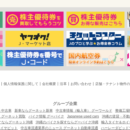
個人情報保護に関して
会社概要
沿革
お問い合わせ
店舗・テナント物件の
グループ企業
ト中古車
新車ならグーネット新車
中古車情報（輸入車） グーワールド
整備工場
 グーネット買取
バイク情報 グーバイク
Japanese used cars
沖縄の賃貸・不動
すならグーネット沖縄
沖縄のバイクを探すならグーバイク沖縄
輸入タイヤ＆ホイー
タイヤピット
中古車流通業界のニュース グーネット自動車流通
ハーレーダビッド