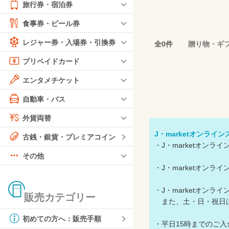
旅行券・宿泊券
食事券・ビール券
レジャー券・入場券・引換券
全0件
贈り物・ギ
プリペイドカード
エンタメチケット
自動車・バス
外貨両替
J・marketオンライ
古銭・銀貨・プレミアコイン
・J・marketオン
その他
・J・marketオン
・J・marketオン
販売カテゴリー
また、土・日・祝日
初めての方へ：販売手順
・平日15時までのご