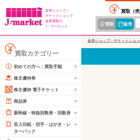
金券ショップ・
買取（
売
チケットショップ
金券買取の
買取
販売
J・マーケット
金券ショップ・チケットショッ
買取カテゴリー
初めての方へ：買取手順
株主優待券
株主優待 電子チケット
商品券
新幹線・特急回数券・回数券
収入印紙・切手・はがき・レ
ターパック