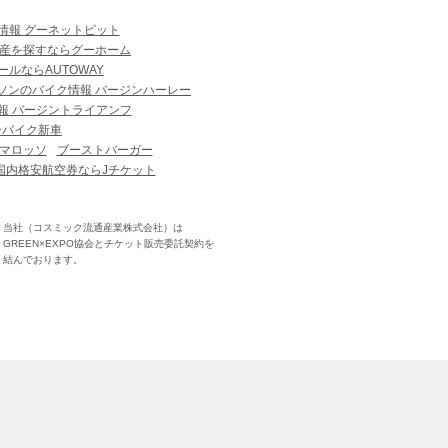
情報 グーネットピット
産を探すならグーホーム
ルならAUTOWAY
ソンのバイク情報 バージンハーレー
報 バージントライアンフ
ーバイク新車
マロッソ
ブーストバーガー
国内格安航空券ならJチケット
当社（コスミック流通産業株式会社）は
GREEN×EXPO協会とチケット販売委託契約を
結んでおります。