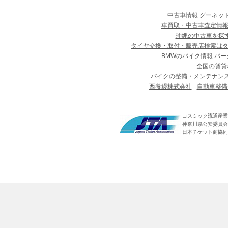
中古車情報 グーネッ
車買取・中古車査定情報
沖縄の中古車を探
タイヤ交換・取付・販売店検索は
BMWのバイク情報 バー
全国の賃貸
バイクの整備・メンテナン
西養鰻株式会社
自動車整備
コスミック流通産業
神奈川県公安委員会 第
日本チケット商協同