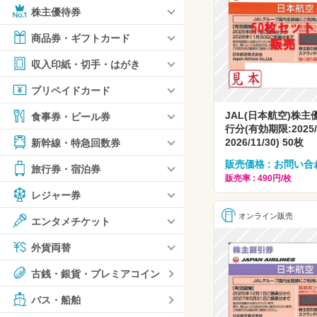
株主優待券
商品券・ギフトカード
収入印紙・切手・はがき
プリペイドカード
JAL(日本航空)株主
食事券・ビール券
行分(有効期限:2025/
2026/11/30) 50枚
新幹線・特急回数券
販売価格 : お問い合
旅行券・宿泊券
販売率 : 490円/枚
レジャー券
オンライン販売
エンタメチケット
外貨両替
古銭・銀貨・プレミアコイン
バス・船舶