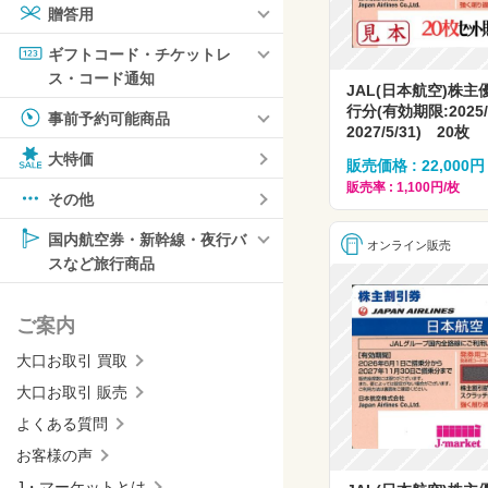
贈答用
ギフトコード・チケットレ
ス・コード通知
JAL(日本航空)株主
行分(有効期限:2025/
事前予約可能商品
2027/5/31) 20枚
大特価
販売価格 : 22,000円
販売率 : 1,100円/枚
その他
国内航空券・新幹線・夜行バ
オンライン販売
スなど旅行商品
ご案内
大口お取引 買取
大口お取引 販売
よくある質問
お客様の声
J・マーケットとは