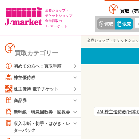
金券ショップ・
買取（
売
チケットショップ
金券買取の
買取
販売
J・マーケット
金券ショップ・チケットショッ
買取カテゴリー
初めての方へ：買取手順
株主優待券
株主優待 電子チケット
商品券
JAL株主優待券(日本
新幹線・特急回数券・回数券
収入印紙・切手・はがき・レ
ターパック