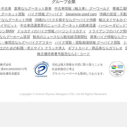
グループ企業
ト中古車
新車ならグーネット新車
中古車情報（輸入車） グーワールド
整備工場
 グーネット買取
バイク情報 グーバイク
Japanese used cars
沖縄の賃貸・不動
すならグーネット沖縄
沖縄のバイクを探すならグーバイク沖縄
輸入タイヤ＆ホイー
タイヤピット
中古車流通業界のニュース グーネット自動車流通
ハーレーダビッド
ジンBMW
ドゥカティのバイク情報 バージンドゥカティ
トライアンフのバイク情
ならグーホーム賃貸
観光のニュースなら観光経済新聞社
新車バイク情報ならグ
ス・修理店ならグーバイクアフター
バイク買取・買取相場情報 グーバイク買取
ト
士のための転職・求人サイト クラッチ求人
ギフトカード・商品券ならガリレオ
株主優待券番号販売ならJ・コード
株式会社
当社は個人情報を大切に取り扱うことを
451360000071号
社会的責任と考え
組合優良加盟店
プライバシーマークを取得しております。
copyright © Cosmic Ryutuu Sangyou LTD., Inc All Rights Reserved.