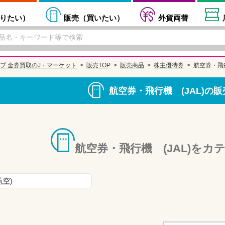
りたい
）
販売（
買いたい
）
外貨両替
プ 金券買取のJ・マーケット
販売TOP
販売商品
株主優待券
航空券・飛行
航空券・飛行機 (JAL)の
航空券・飛行機 (JAL)をカ
航空)