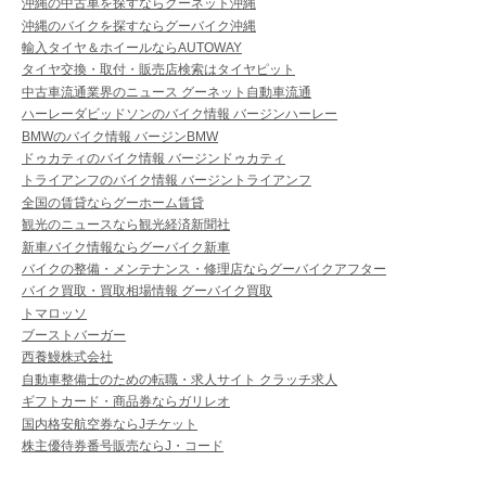
沖縄の中古車を探すならグーネット沖縄
沖縄のバイクを探すならグーバイク沖縄
輸入タイヤ＆ホイールならAUTOWAY
タイヤ交換・取付・販売店検索はタイヤピット
中古車流通業界のニュース グーネット自動車流通
ハーレーダビッドソンのバイク情報 バージンハーレー
BMWのバイク情報 バージンBMW
ドゥカティのバイク情報 バージンドゥカティ
トライアンフのバイク情報 バージントライアンフ
全国の賃貸ならグーホーム賃貸
観光のニュースなら観光経済新聞社
新車バイク情報ならグーバイク新車
バイクの整備・メンテナンス・修理店ならグーバイクアフター
バイク買取・買取相場情報 グーバイク買取
トマロッソ
ブーストバーガー
西養鰻株式会社
自動車整備士のための転職・求人サイト クラッチ求人
ギフトカード・商品券ならガリレオ
国内格安航空券ならJチケット
株主優待券番号販売ならJ・コード