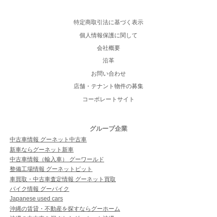
特定商取引法に基づく表示
個人情報保護に関して
会社概要
沿革
お問い合わせ
店舗・テナント物件の募集
コーポレートサイト
グループ企業
中古車情報 グーネット中古車
新車ならグーネット新車
中古車情報（輸入車） グーワールド
整備工場情報 グーネットピット
車買取・中古車査定情報 グーネット買取
バイク情報 グーバイク
Japanese used cars
沖縄の賃貸・不動産を探すならグーホーム