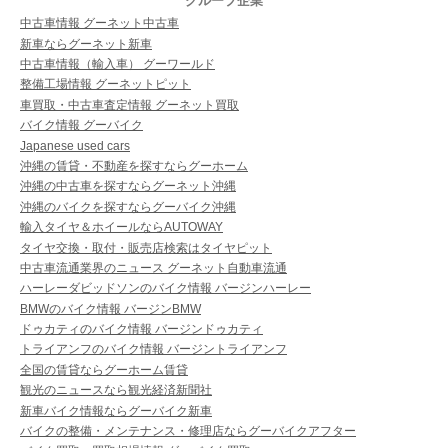
グループ企業
中古車情報 グーネット中古車
新車ならグーネット新車
中古車情報（輸入車） グーワールド
整備工場情報 グーネットピット
車買取・中古車査定情報 グーネット買取
バイク情報 グーバイク
Japanese used cars
沖縄の賃貸・不動産を探すならグーホーム
沖縄の中古車を探すならグーネット沖縄
沖縄のバイクを探すならグーバイク沖縄
輸入タイヤ＆ホイールならAUTOWAY
タイヤ交換・取付・販売店検索はタイヤピット
中古車流通業界のニュース グーネット自動車流通
ハーレーダビッドソンのバイク情報 バージンハーレー
BMWのバイク情報 バージンBMW
ドゥカティのバイク情報 バージンドゥカティ
トライアンフのバイク情報 バージントライアンフ
全国の賃貸ならグーホーム賃貸
観光のニュースなら観光経済新聞社
新車バイク情報ならグーバイク新車
バイクの整備・メンテナンス・修理店ならグーバイクアフター