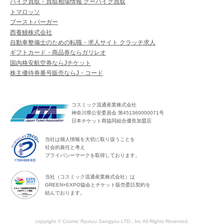
バイク買取・買取相場情報 グーバイク買取
トマロッソ
ブーストバーガー
西養鰻株式会社
自動車整備士のための転職・求人サイト クラッチ求人
ギフトカード・商品券ならガリレオ
国内格安航空券ならJチケット
株主優待券番号販売ならJ・コード
コスミック流通産業株式会社
神奈川県公安委員会 第451360000071号
日本チケット商協同組合優良加盟店
当社は個人情報を大切に取り扱うことを
社会的責任と考え
プライバシーマークを取得しております。
当社（コスミック流通産業株式会社）は
GREEN×EXPO協会とチケット販売委託契約を
結んでおります。
copyright © Cosmic Ryutuu Sangyou LTD., Inc All Rights Reserved.