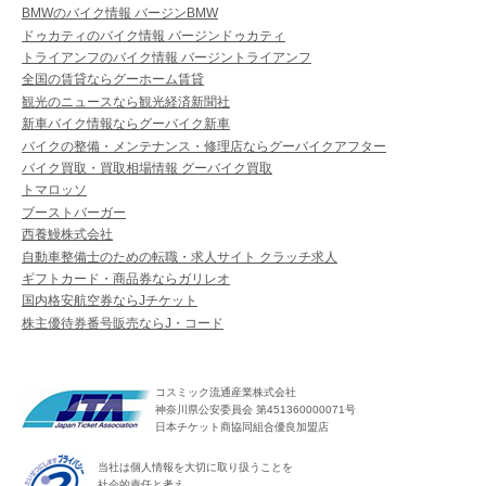
BMWのバイク情報 バージンBMW
ドゥカティのバイク情報 バージンドゥカティ
トライアンフのバイク情報 バージントライアンフ
全国の賃貸ならグーホーム賃貸
観光のニュースなら観光経済新聞社
新車バイク情報ならグーバイク新車
バイクの整備・メンテナンス・修理店ならグーバイクアフター
バイク買取・買取相場情報 グーバイク買取
トマロッソ
ブーストバーガー
西養鰻株式会社
自動車整備士のための転職・求人サイト クラッチ求人
ギフトカード・商品券ならガリレオ
国内格安航空券ならJチケット
株主優待券番号販売ならJ・コード
コスミック流通産業株式会社
神奈川県公安委員会 第451360000071号
日本チケット商協同組合優良加盟店
当社は個人情報を大切に取り扱うことを
社会的責任と考え