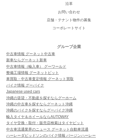
沿革
お問い合わせ
店舗・テナント物件の募集
コーポレートサイト
グループ企業
中古車情報 グーネット中古車
新車ならグーネット新車
中古車情報（輸入車） グーワールド
整備工場情報 グーネットピット
車買取・中古車査定情報 グーネット買取
バイク情報 グーバイク
Japanese used cars
沖縄の賃貸・不動産を探すならグーホーム
沖縄の中古車を探すならグーネット沖縄
沖縄のバイクを探すならグーバイク沖縄
輸入タイヤ＆ホイールならAUTOWAY
タイヤ交換・取付・販売店検索はタイヤピット
中古車流通業界のニュース グーネット自動車流通
ハーレーダビッドソンのバイク情報 バージンハーレー