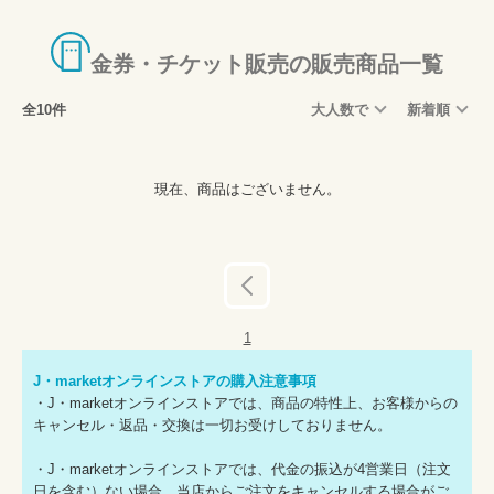
食事券・ビール券
新幹線・特急回数券
金券・チケット販売の販売商品一覧
旅行券・宿泊券
全10件
大人数で
新着順
レジャー券
エンタメチケット
現在、商品はございません。
外貨両替
古銭・銀貨・プレミアコイン
バス・船舶
前へ
贈答用
ギフトコード・チケットレス・コード通知
1
事前予約可能商品
J・marketオンラインストアの購入注意事項
大特価
・J・marketオンラインストアでは、商品の特性上、お客様からの
キャンセル・返品・交換は一切お受けしておりません。
その他
・J・marketオンラインストアでは、代金の振込が4営業日（注文
国内航空券・新幹線・夜行バスなど旅行商品
日を含む）ない場合、当店からご注文をキャンセルする場合がご