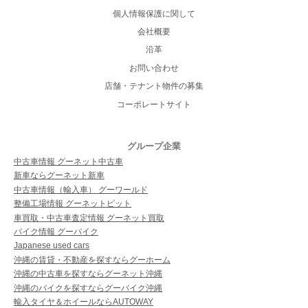
個人情報保護に関して
会社概要
沿革
お問い合わせ
店舗・テナント物件の募集
コーポレートサイト
グループ企業
中古車情報 グーネット中古車
新車ならグーネット新車
中古車情報（輸入車） グーワールド
整備工場情報 グーネットピット
車買取・中古車査定情報 グーネット買取
バイク情報 グーバイク
Japanese used cars
沖縄の賃貸・不動産を探すならグーホーム
沖縄の中古車を探すならグーネット沖縄
沖縄のバイクを探すならグーバイク沖縄
輸入タイヤ＆ホイールならAUTOWAY