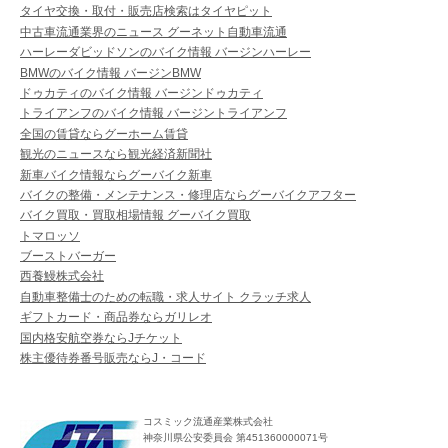
タイヤ交換・取付・販売店検索はタイヤピット
中古車流通業界のニュース グーネット自動車流通
ハーレーダビッドソンのバイク情報 バージンハーレー
BMWのバイク情報 バージンBMW
ドゥカティのバイク情報 バージンドゥカティ
トライアンフのバイク情報 バージントライアンフ
全国の賃貸ならグーホーム賃貸
観光のニュースなら観光経済新聞社
新車バイク情報ならグーバイク新車
バイクの整備・メンテナンス・修理店ならグーバイクアフター
バイク買取・買取相場情報 グーバイク買取
トマロッソ
ブーストバーガー
西養鰻株式会社
自動車整備士のための転職・求人サイト クラッチ求人
ギフトカード・商品券ならガリレオ
国内格安航空券ならJチケット
株主優待券番号販売ならJ・コード
コスミック流通産業株式会社
神奈川県公安委員会 第451360000071号