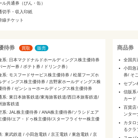
ール共通券（びん・缶）
通切手・収入印紙
幹線チケット
優待券
商品券
買取
販売
食系: 日本マクドナルドホールディングス株主優待券
全国共
バーガー券 / ポテト券 / ドリンク券）
小田急
食系: モスフードサービス株主優待券 / 松屋フーズホ
券/ そ
ルディングス株主優待券 / 吉野家ホールディングス株
セブン
優待券 / ゼンショーホールディングス株主優待券
信販系
通系: 東日本旅客鉄道/東海旅客鉄道/西日本旅客鉄道/
カード
州旅客鉄道
百貨店
空系: JAL株主優待券 / ANA株主優待券/ソラシドエア
ンターナ
主優待/エア・ドゥ株主優待/スターフライヤー株主優
カタロ
るクラ
: 東武鉄道 / 小田急電鉄 / 京王電鉄 / 東急電鉄 / 京
スーパ