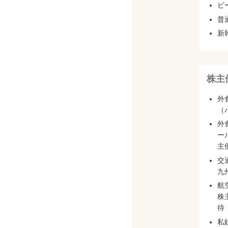
ビ
普
新
株主
外
（
外
ー
主
交
九
航
株
待
私鉄