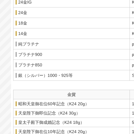
24金IG
24金
18金
14金
純プラチナ
プラチナ900
プラチナ850
銀（シルバー）1000・925等
金貨
昭和天皇御在位60年記念（K24 20g）
天皇陛下御即位記念（K24 30g）
皇太子殿下御成婚記念（K24 18g）
天皇陛下御在位10年記念（K24 20g）