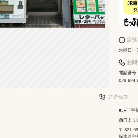
定休
水曜日・
お問
電話番号
028-624-
アクセス
■JR「宇
西口より
〒 321-0
栃木県宇