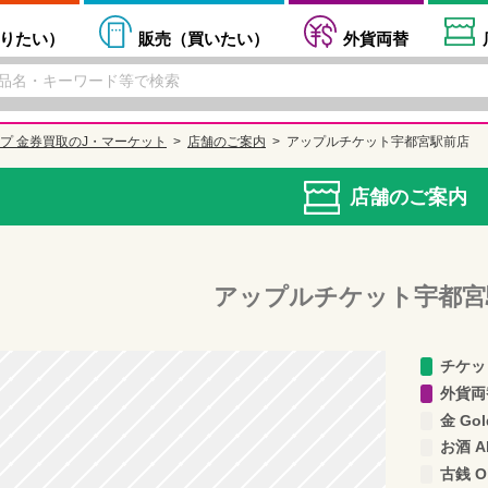
りたい
）
販売（
買いたい
）
外貨両替
プ 金券買取のJ・マーケット
店舗のご案内
アップルチケット宇都宮駅前店
店舗のご案内
アップルチケット宇都宮
チケッ
外貨両替 
金 Gol
お酒 Al
古銭 Ol