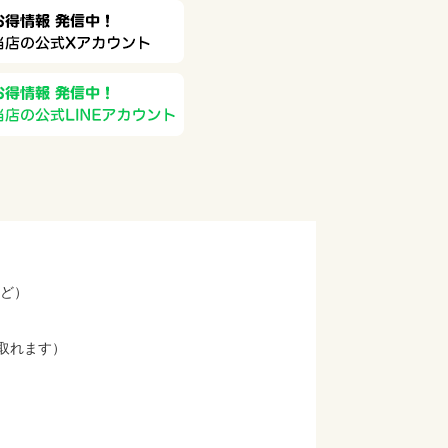
など）
取れます）