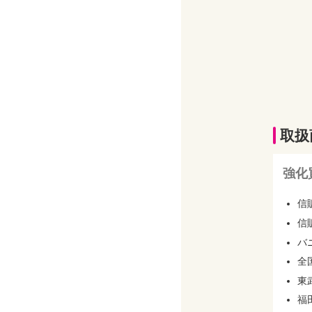
取扱
強化
信
信
バ
全
東
福