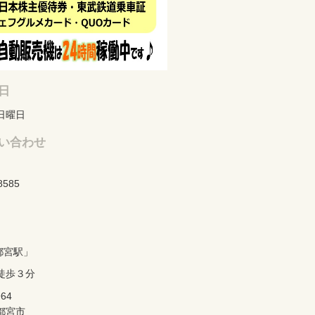
日
日曜日
い合わせ
8585
都宮駅」
徒歩３分
964
都宮市