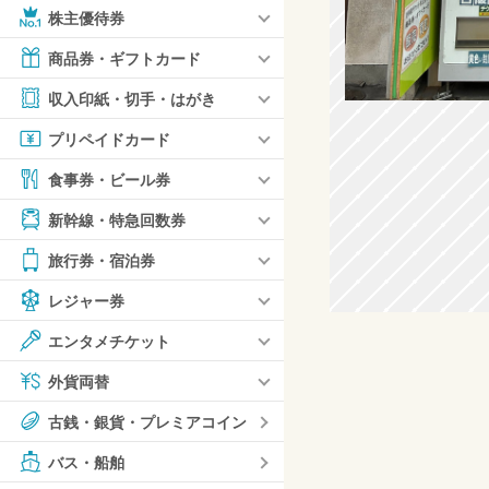
株主優待券
商品券・ギフトカード
収入印紙・切手・はがき
プリペイドカード
食事券・ビール券
新幹線・特急回数券
旅行券・宿泊券
レジャー券
エンタメチケット
外貨両替
古銭・銀貨・プレミアコイン
バス・船舶