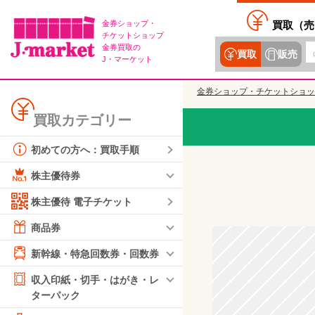
金券ショップ・
買取（
売
チケットショップ
金券買取の
買取
販売
J・マーケット
金券ショップ・チケットショッ
買取カテゴリー
初めての方へ：買取手順
株主優待券
株主優待 電子チケット
商品券
新幹線・特急回数券・回数券
収入印紙・切手・はがき・レ
ターパック