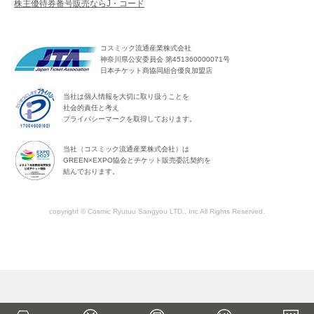
株主優待券番号販売ならJ・コード
コスミック流通産業株式会社
神奈川県公安委員会 第451360000071号
日本チケット商協同組合優良加盟店
当社は個人情報を大切に取り扱うことを
社会的責任と考え
プライバシーマークを取得しております。
当社（コスミック流通産業株式会社）は
GREEN×EXPO協会とチケット販売委託契約を
結んでおります。
copyright © Cosmic Ryutuu Sangyou LTD., Inc All Rights Reserved.