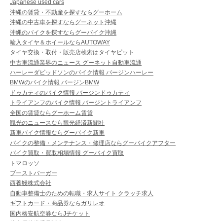
Japanese used cars
沖縄の賃貸・不動産を探すならグーホーム
沖縄の中古車を探すならグーネット沖縄
沖縄のバイクを探すならグーバイク沖縄
輸入タイヤ＆ホイールならAUTOWAY
タイヤ交換・取付・販売店検索はタイヤピット
中古車流通業界のニュース グーネット自動車流通
ハーレーダビッドソンのバイク情報 バージンハーレー
BMWのバイク情報 バージンBMW
ドゥカティのバイク情報 バージンドゥカティ
トライアンフのバイク情報 バージントライアンフ
全国の賃貸ならグーホーム賃貸
観光のニュースなら観光経済新聞社
新車バイク情報ならグーバイク新車
バイクの整備・メンテナンス・修理店ならグーバイクアフター
バイク買取・買取相場情報 グーバイク買取
トマロッソ
ブーストバーガー
西養鰻株式会社
自動車整備士のための転職・求人サイト クラッチ求人
ギフトカード・商品券ならガリレオ
国内格安航空券ならJチケット