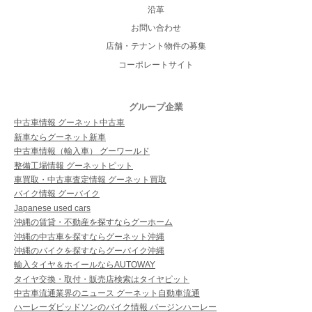
沿革
お問い合わせ
店舗・テナント物件の募集
コーポレートサイト
グループ企業
中古車情報 グーネット中古車
新車ならグーネット新車
中古車情報（輸入車） グーワールド
整備工場情報 グーネットピット
車買取・中古車査定情報 グーネット買取
バイク情報 グーバイク
Japanese used cars
沖縄の賃貸・不動産を探すならグーホーム
沖縄の中古車を探すならグーネット沖縄
沖縄のバイクを探すならグーバイク沖縄
輸入タイヤ＆ホイールならAUTOWAY
タイヤ交換・取付・販売店検索はタイヤピット
中古車流通業界のニュース グーネット自動車流通
ハーレーダビッドソンのバイク情報 バージンハーレー