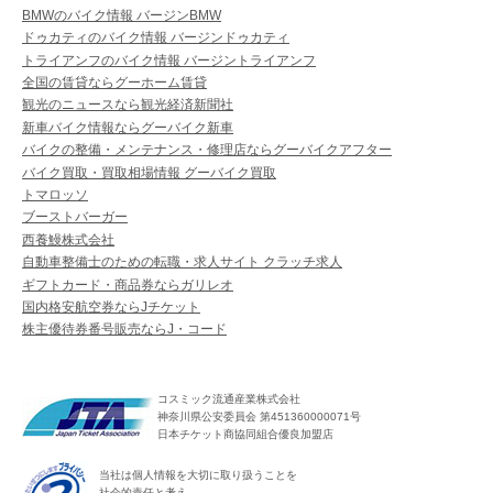
BMWのバイク情報 バージンBMW
ドゥカティのバイク情報 バージンドゥカティ
トライアンフのバイク情報 バージントライアンフ
全国の賃貸ならグーホーム賃貸
観光のニュースなら観光経済新聞社
新車バイク情報ならグーバイク新車
バイクの整備・メンテナンス・修理店ならグーバイクアフター
バイク買取・買取相場情報 グーバイク買取
トマロッソ
ブーストバーガー
西養鰻株式会社
自動車整備士のための転職・求人サイト クラッチ求人
ギフトカード・商品券ならガリレオ
国内格安航空券ならJチケット
株主優待券番号販売ならJ・コード
コスミック流通産業株式会社
神奈川県公安委員会 第451360000071号
日本チケット商協同組合優良加盟店
当社は個人情報を大切に取り扱うことを
社会的責任と考え