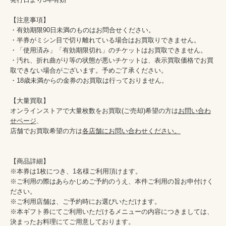
【注意事項】

・有効期限90日未満のものはお問合せください。

・半券がミシン目で切り離れている場合はお買取りできません。

・「使用済み」「有効期限切れ」のチケットはお買取できません。

・汚れ、折れ曲がり等の状態が悪いチケットは、表示買取価格でお買
取できない場合がございます。予めご了承ください。

・18歳未満からの金券のお買取は行っておりません。

【大量買取】

オンラインストアで大量枚数をお買取(ご売却)希望の方は
お問い合わ
せページ
、

店舗でお買取希望の方は
各店舗にお問い合わせください。
【商品詳細】

※本券は1枚につき、1名様ご利用頂けます。

※ご利用の際はあらかじめご予約のうえ、本件ご利用の旨お申付けく
ださい。

※ご利用店舗は、ご予約時にお選びいただけます。

※本ギフト券にてご利用いただけるメニューの内容につきましては、
決まったお料理にてご用意しております。
