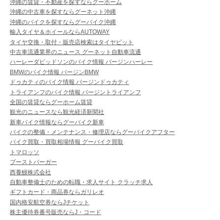
沖縄の賃貸・不動産を探すならグーホーム
沖縄の中古車を探すならグーネット沖縄
沖縄のバイクを探すならグーバイク沖縄
輸入タイヤ＆ホイールならAUTOWAY
タイヤ交換・取付・販売店検索はタイヤピット
中古車流通業界のニュース グーネット自動車流通
ハーレーダビッドソンのバイク情報 バージンハーレー
BMWのバイク情報 バージンBMW
ドゥカティのバイク情報 バージンドゥカティ
トライアンフのバイク情報 バージントライアンフ
全国の賃貸ならグーホーム賃貸
観光のニュースなら観光経済新聞社
新車バイク情報ならグーバイク新車
バイクの整備・メンテナンス・修理店ならグーバイクアフター
バイク買取・買取相場情報 グーバイク買取
トマロッソ
ブーストバーガー
西養鰻株式会社
自動車整備士のための転職・求人サイト クラッチ求人
ギフトカード・商品券ならガリレオ
国内格安航空券ならJチケット
株主優待券番号販売ならJ・コード