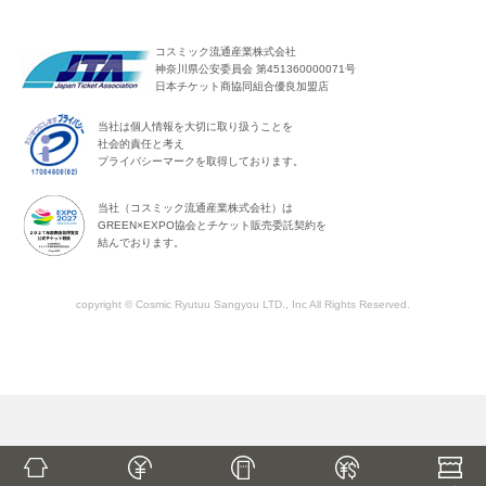
コスミック流通産業株式会社
神奈川県公安委員会 第451360000071号
日本チケット商協同組合優良加盟店
当社は個人情報を大切に取り扱うことを
社会的責任と考え
プライバシーマークを取得しております。
当社（コスミック流通産業株式会社）は
GREEN×EXPO協会とチケット販売委託契約を
結んでおります。
copyright © Cosmic Ryutuu Sangyou LTD., Inc All Rights Reserved.