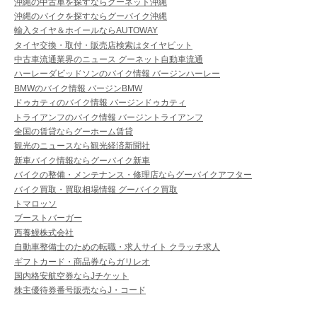
沖縄の中古車を探すならグーネット沖縄
沖縄のバイクを探すならグーバイク沖縄
輸入タイヤ＆ホイールならAUTOWAY
タイヤ交換・取付・販売店検索はタイヤピット
中古車流通業界のニュース グーネット自動車流通
ハーレーダビッドソンのバイク情報 バージンハーレー
BMWのバイク情報 バージンBMW
ドゥカティのバイク情報 バージンドゥカティ
トライアンフのバイク情報 バージントライアンフ
全国の賃貸ならグーホーム賃貸
観光のニュースなら観光経済新聞社
新車バイク情報ならグーバイク新車
バイクの整備・メンテナンス・修理店ならグーバイクアフター
バイク買取・買取相場情報 グーバイク買取
トマロッソ
ブーストバーガー
西養鰻株式会社
自動車整備士のための転職・求人サイト クラッチ求人
ギフトカード・商品券ならガリレオ
国内格安航空券ならJチケット
株主優待券番号販売ならJ・コード