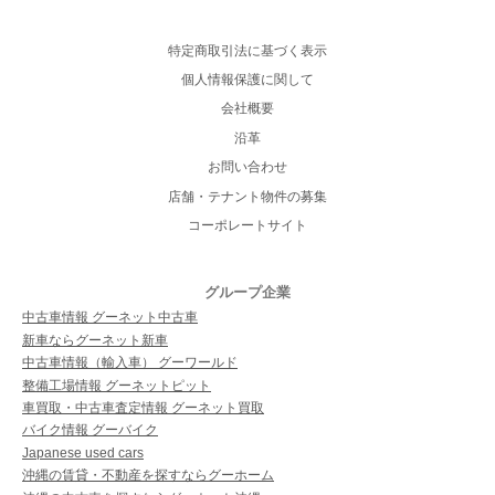
特定商取引法に基づく表示
個人情報保護に関して
会社概要
沿革
お問い合わせ
店舗・テナント物件の募集
コーポレートサイト
グループ企業
中古車情報 グーネット中古車
新車ならグーネット新車
中古車情報（輸入車） グーワールド
整備工場情報 グーネットピット
車買取・中古車査定情報 グーネット買取
バイク情報 グーバイク
Japanese used cars
沖縄の賃貸・不動産を探すならグーホーム