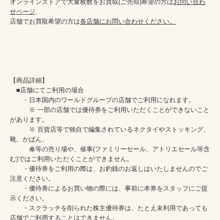
オンラインストアで大量枚数をお買取(ご売却)希望の方は
お問い合わ
せページ
、

店舗でお買取希望の方は
各店舗にお問い合わせください。
【商品詳細】

　■店舗にてご利用の場合

　　・日本国内のワールドグループの店舗でご利用になれます。

　　　※ 一部の店舗では優待券をご利用いただくことができないこと
があります。

　　　※ 百貨店等で独自で編集されているネクタイやストッキング、
靴、かばん、

　　　傘等の売り場や、催事(ファミリーセール、アトリエセール等含
む)ではご利用いただくことができません。

　　・優待券をご利用の際は、お釣銭のお返しはいたしませんのでご
注意ください。

　　・優待券によるお買い物の際には、事前に本券をスタッフにご提
示ください。

　　・スクラッチを削られた株主優待券は、たとえ未利用であっても
店舗でご利用することはできません。
