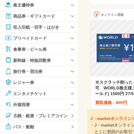
株主優待券
オンライン買取
商品券・ギフトカード
収入印紙・切手・はがき
プリペイドカード
食事券・ビール券
新幹線・特急回数券
旅行券・宿泊券
※スクラッチ削った
レジャー券
可 WORLD株主様
ールド) 1500円 27/5
エンタメチケット
買取価格 : 800円
外貨両替
古銭・銀貨・プレミアコイン
J・marketオンラ
・J・marketオン
バス・船舶
とくに初回のお取引で