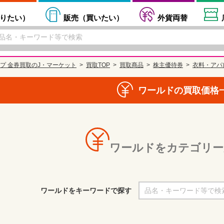
りたい
）
販売（
買いたい
）
外貨両替
プ 金券買取のJ・マーケット
買取TOP
買取商品
株主優待券
衣料・アパ
ワールドの買取価格
ワールドをカテゴリー
ワールドをキーワードで探す