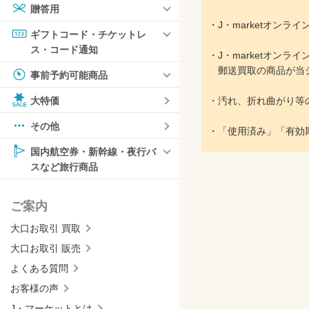
贈答用
・J・marketオン
ギフトコード・チケットレ
ス・コード通知
・J・marketオン
郵送買取の商品が当シ
事前予約可能商品
大特価
・汚れ、折れ曲がり等
その他
・「使用済み」「有効
国内航空券・新幹線・夜行バ
スなど旅行商品
ご案内
大口お取引 買取
大口お取引 販売
よくある質問
お客様の声
J・マーケットとは