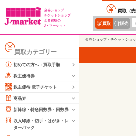
金券ショップ・
買取（
売
チケットショップ
金券買取の
買取
販売
J・マーケット
金券ショップ・チケットショッ
買取カテゴリー
初めての方へ：買取手順
株主優待券
株主優待 電子チケット
商品券
新幹線・特急回数券・回数券
収入印紙・切手・はがき・レ
ターパック