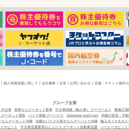
個人情報保護に関して
会社概要
沿革
お問い合わせ
店舗・テナント物件の
グループ企業
ト中古車
新車ならグーネット新車
中古車情報（輸入車） グーワールド
整備工場
 グーネット買取
バイク情報 グーバイク
Japanese used cars
沖縄の賃貸・不動
すならグーネット沖縄
沖縄のバイクを探すならグーバイク沖縄
輸入タイヤ＆ホイー
タイヤピット
中古車流通業界のニュース グーネット自動車流通
ハーレーダビッド