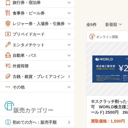
旅行券・宿泊券
食事券・ビール券
レジャー券・入場券・引換券
全5件
新着順
プリペイドカード
オンライン買取
エンタメチケット
自動車・バス
外貨両替
古銭・銀貨・プレミアコイン
その他
※スクラッチ削った
可 WORLD株主様
販売カテゴリー
ールド) 2500円 26/
買取価格 : 1,500円
初めての方へ：販売手順