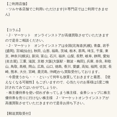
【ご利用店舗】

・ツルヤ各店舗でご利用いただけます(※専門店ではご利用できませ
ん)

【コラム】

・J・マーケット　オンラインストアが高価買取させていただきます
ので是非ご相談ください。　　

・J・マーケット　オンラインストアは全国(北海道(札幌), 青森, 岩手
(盛岡), 宮城(仙台), 秋田, 山形, 福島, 茨城, 栃木, 群馬, 埼玉, 千葉, 東
京, 神奈川(横浜), 新潟, 富山, 石川, 福井, 山梨, 長野, 岐阜, 静岡, 愛知
(名古屋), 三重, 滋賀, 京都 大阪(大阪駅・難波・梅田), 兵庫, 奈良, 和歌
山, 鳥取, 島根, 岡山, 広島, 山口, 徳島, 香川, 愛媛, 高知, 福岡, 佐賀, 長
崎, 熊本, 大分, 宮崎, 鹿児島, 沖縄)から買取受付しております。

・今度使うから・・・といって何年も放置しておきますと最悪、【使
えなくなる可能性】もございますので、心当たりのお客様は1度ご検
討されてみてはいかがでしょうか。

・株主優待券を使い切れず余ってしまう株主様、金券ショップに株主
優待券を売りに行けない株主様　J・マーケットオンラインストアが
高価買取させていただきますので是非お持ち下さい。
