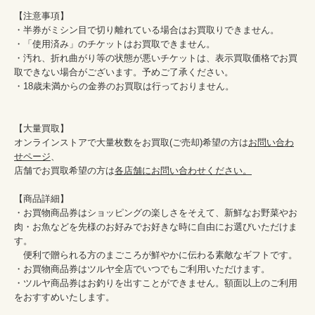
【注意事項】

・半券がミシン目で切り離れている場合はお買取りできません。

・「使用済み」のチケットはお買取できません。

・汚れ、折れ曲がり等の状態が悪いチケットは、表示買取価格でお買
取できない場合がございます。予めご了承ください。

・18歳未満からの金券のお買取は行っておりません。

【大量買取】

オンラインストアで大量枚数をお買取(ご売却)希望の方は
お問い合わ
せページ
、

店舗でお買取希望の方は
各店舗にお問い合わせください。
【商品詳細】

・お買物商品券はショッピングの楽しさをそえて、新鮮なお野菜やお
肉・お魚などを先様のお好みでお好きな時に自由にお選びいただけま
す。

　便利で贈られる方のまごころが鮮やかに伝わる素敵なギフトです。

・お買物商品券はツルヤ全店でいつでもご利用いただけます。

・ツルヤ商品券はお釣りを出すことができません。額面以上のご利用
をおすすめいたします。
