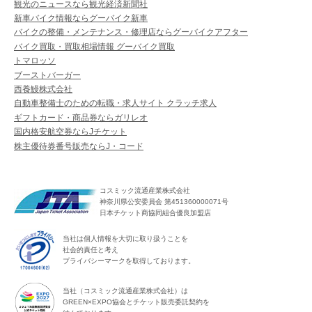
観光のニュースなら観光経済新聞社
新車バイク情報ならグーバイク新車
バイクの整備・メンテナンス・修理店ならグーバイクアフター
バイク買取・買取相場情報 グーバイク買取
トマロッソ
ブーストバーガー
西養鰻株式会社
自動車整備士のための転職・求人サイト クラッチ求人
ギフトカード・商品券ならガリレオ
国内格安航空券ならJチケット
株主優待券番号販売ならJ・コード
コスミック流通産業株式会社
神奈川県公安委員会 第451360000071号
日本チケット商協同組合優良加盟店
当社は個人情報を大切に取り扱うことを
社会的責任と考え
プライバシーマークを取得しております。
当社（コスミック流通産業株式会社）は
GREEN×EXPO協会とチケット販売委託契約を