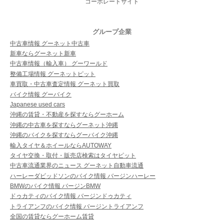
コーポレートサイト
グループ企業
中古車情報 グーネット中古車
新車ならグーネット新車
中古車情報（輸入車） グーワールド
整備工場情報 グーネットピット
車買取・中古車査定情報 グーネット買取
バイク情報 グーバイク
Japanese used cars
沖縄の賃貸・不動産を探すならグーホーム
沖縄の中古車を探すならグーネット沖縄
沖縄のバイクを探すならグーバイク沖縄
輸入タイヤ＆ホイールならAUTOWAY
タイヤ交換・取付・販売店検索はタイヤピット
中古車流通業界のニュース グーネット自動車流通
ハーレーダビッドソンのバイク情報 バージンハーレー
BMWのバイク情報 バージンBMW
ドゥカティのバイク情報 バージンドゥカティ
トライアンフのバイク情報 バージントライアンフ
全国の賃貸ならグーホーム賃貸